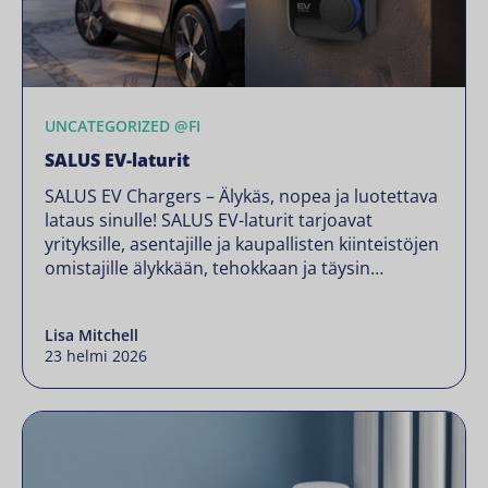
UNCATEGORIZED @FI
SALUS EV-laturit
SALUS EV Chargers – Älykäs, nopea ja luotettava
lataus sinulle! SALUS EV-laturit tarjoavat
yrityksille, asentajille ja kaupallisten kiinteistöjen
omistajille älykkään, tehokkaan ja täysin
vaatimustenmukaisen latausratkaisun. Kestävän
liikenneinfrastruktuurin kasvavaan kysyntään
Lisa Mitchell
suunnitellut laturimme tarjoavat saumattoman
23 helmi 2026
integraation, etähallinnan ja
kustannustehokkaan käytön – ja takaavat
samalla, että ne ovat täysin Yhdistyneen
kuningaskunnan säännösten mukaisia. Vaivaton
lataus, maksimaalinen tehokkuus!
Suuritehoinen […]