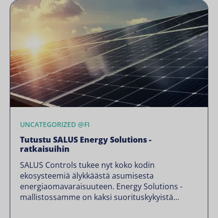
säästämään jopa 30 % lämmitysenergiassa.
Käyttäjäkokemukset: mikä todella merkitsee
Hiljainen toiminta, ei häiriötekijöitäTRV3RF toimii
lähes äänettömästi vain 24 […]
UNCATEGORIZED @FI
Tutustu SALUS Energy Solutions -
ratkaisuihin
SALUS Controls tukee nyt koko kodin
ekosysteemiä älykkäästä asumisesta
energiaomavaraisuuteen. Energy Solutions -
mallistossamme on kaksi suorituskykyistä
invertteriä ja kaksi modulaarista akkua, jotka on