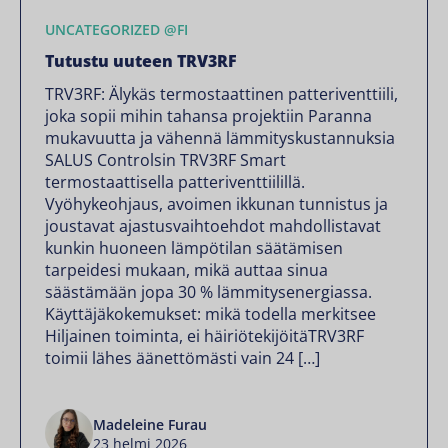
UNCATEGORIZED @FI
Tutustu uuteen TRV3RF
TRV3RF: Älykäs termostaattinen patteriventtiili,
joka sopii mihin tahansa projektiin Paranna
mukavuutta ja vähennä lämmityskustannuksia
SALUS Controlsin TRV3RF Smart
termostaattisella patteriventtiilillä.
Vyöhykeohjaus, avoimen ikkunan tunnistus ja
joustavat ajastusvaihtoehdot mahdollistavat
kunkin huoneen lämpötilan säätämisen
tarpeidesi mukaan, mikä auttaa sinua
säästämään jopa 30 % lämmitysenergiassa.
Käyttäjäkokemukset: mikä todella merkitsee
Hiljainen toiminta, ei häiriötekijöitäTRV3RF
toimii lähes äänettömästi vain 24 […]
Madeleine Furau
23 helmi 2026