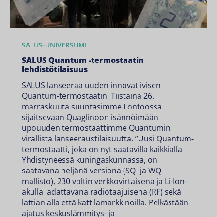
SALUS-UNIVERSUMI
SALUS Quantum -termostaatin
lehdistötilaisuus
SALUS lanseeraa uuden innovatiivisen
Quantum-termostaatin! Tiistaina 26.
marraskuuta suuntasimme Lontoossa
sijaitsevaan Quaglinoon isännöimään
upouuden termostaattimme Quantumin
virallista lanseeraustilaisuutta. ”Uusi Quantum-
termostaatti, joka on nyt saatavilla kaikkialla
Yhdistyneessä kuningaskunnassa, on
saatavana neljänä versiona (SQ- ja WQ-
mallisto), 230 voltin verkkovirtaisena ja Li-Ion-
akulla ladattavana radiotaajuisena (RF) sekä
lattian alla että kattilamarkkinoilla. Pelkästään
ajatus keskuslämmitys- ja