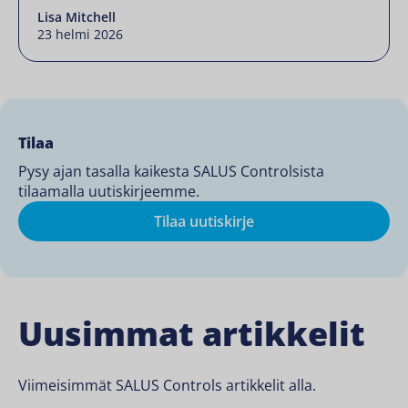
suunniteltu integroitaviksi saumattomasti
Lisa Mitchell
älykkääseen kotiisi ja jotka auttavat sinua
23 helmi 2026
alentamaan energiakustannuksia, parantamaan
mukavuutta ja siirtymään lähemmäs
nettonollaa. Täydellinen ekosysteemi Lämmitys,
jäähdytys, energia ja liikkuvuus – kaikki yhdessä
paikassa: SALUS Premium Lite -sovellus. […]
Tilaa
Pysy ajan tasalla kaikesta SALUS Controlsista
tilaamalla uutiskirjeemme.
Tilaa uutiskirje
Uusimmat artikkelit
Viimeisimmät SALUS Controls artikkelit alla.