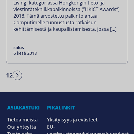
Living -kategoriassa Hongkongin tieto- ja
viestintätekniikkapalkinnoissa (”HKICT Awards”)
2018. Tämä arvostettu palkinto antaa
Computimelle tunnustusta ratkaisun
kehittämisestä ja kaupallistamisesta, jossa […]
salus
6 kesä 2018
1
2
Next
ASIAKASTUKI
PIKALINKIT
Tietoa meistä
Yksityisyys ja evästeet
Ota yhteyttä
EU-