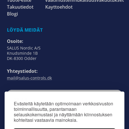
Tuote-esite
vaatimustenmukaisuusvakuutukset
Takuutiedot
Kayttoehdot
Blogi
LÖYDÄ MEIDÄT
Osoite:
SALUS Nordic A/S
Knudsminde 1B
DK-8300 Odder
Yhteystiedot:
mail@salus-controls.dk
TILAA
Evästeitä käytetään optimoimaan verkkosivuston
toiminnallisuutta, parantamaan
Pysy ajan tasalla kaikesta SALUS Controlsista
selauskokemustasi ja näyttämään kiinnostuksen
tilaamalla uutiskirjeemme.
kohteitasi vastaavia mainoksia.