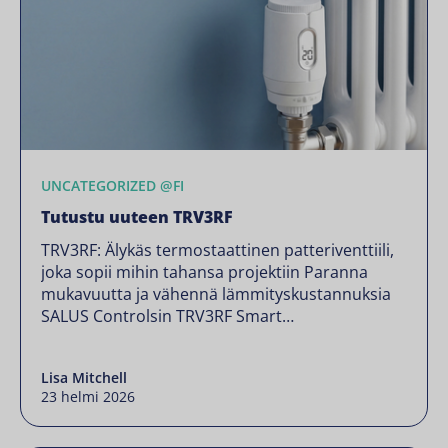
UNCATEGORIZED @FI
Tutustu uuteen TRV3RF
TRV3RF: Älykäs termostaattinen patteriventtiili,
joka sopii mihin tahansa projektiin Paranna
mukavuutta ja vähennä lämmityskustannuksia
SALUS Controlsin TRV3RF Smart
termostaattisella patteriventtiilillä.
Vyöhykeohjaus, avoimen ikkunan tunnistus ja
Lisa Mitchell
joustavat ajastusvaihtoehdot mahdollistavat
23 helmi 2026
kunkin huoneen lämpötilan säätämisen
tarpeidesi mukaan, mikä auttaa sinua