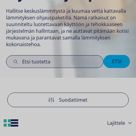
Hallitse keskuslämmitystä ja kuumaa vettä kattavalla
lämmityksen ohjauspaketilla. Nämä ratkaisut on
suunniteltu luotettavaan käyttöön ja tehokkaaseen
järjestelmän hallintaan, ja ne auttavat pitämään kotisi
mukavana ja parantavat samalla lämmityksen
kokonaistehoa.
ETSI
Suodattimet
Grid Layout
List Layout