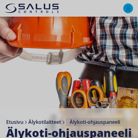
M
Etusivu
Älykotilaitteet
Älykoti-ohjauspaneeli
Älykoti-ohjauspaneeli