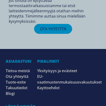
Jos sinulla on kysyttävää
termostaattiratkaisuistamme tai etsit
laitteidemmejälleenmyyjiä otathan meihin
yhteyttä. Tiimimme auttaa sinua mielellään
kysymyksissäsi.
OTA YHTEYTTÄ
ASIAKASTUKI
PIKALINKIT
Tietoa meistä
Yksityisyys ja evästeet
Ota yhteyttä
EU-
Tuote-esite
vaatimustenmukaisuusvakuutukset
Takuutiedot
Kayttoehdot
Blogi