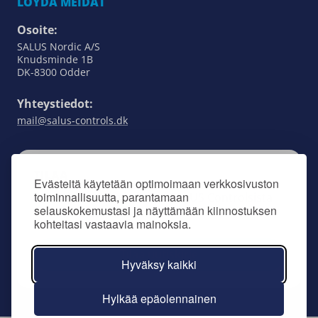
LÖYDÄ MEIDÄT
Osoite:
SALUS Nordic A/S
Knudsminde 1B
DK-8300 Odder
Yhteystiedot:
mail@salus-controls.dk
TILAA
Evästeitä käytetään optimoimaan verkkosivuston
toiminnallisuutta, parantamaan
Pysy ajan tasalla kaikesta SALUS Controlsista
selauskokemustasi ja näyttämään kiinnostuksen
tilaamalla uutiskirjeemme.
kohteitasi vastaavia mainoksia.
Tilaa uutiskirje
Hyväksy kaikki
Hylkää epäolennainen