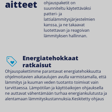
aitteet
ohjauspaketit on
suunniteltu käytettäväksi
patteri- ja
lattialämmitysjärjestelmien
kanssa, ja ne takaavat
luotettavan ja reagoivan
lämmityksen hallinnan.
Energiatehokkaat
ratkaisut
Ohjauspakettimme parantavat energiatehokkuutta
ohjelmoitavien aikataulujen avulla varmistamalla, että
lämmitys ja kuuman veden tuotanto toimivat vain
tarvittaessa. Lämpötilan ja käyttöaikojen ohjauksella
ne auttavat vähentämään turhaa energiankulutusta ja
alentamaan lämmityskustannuksia.Keskitetty ohjaus