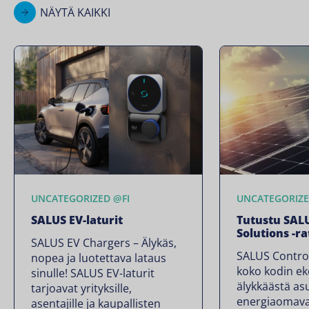
NÄYTÄ KAIKKI
UNCATEGORIZED @FI
UNCATEGORIZE
SALUS EV-laturit
Tutustu SAL
Solutions -r
SALUS EV Chargers – Älykäs,
SALUS Control
nopea ja luotettava lataus
koko kodin e
sinulle! SALUS EV-laturit
älykkäästä as
tarjoavat yrityksille,
energiaomava
asentajille ja kaupallisten