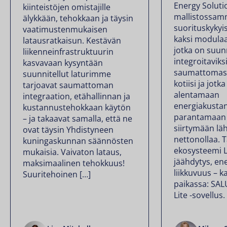
Energy Soluti
kiinteistöjen omistajille
mallistossam
älykkään, tehokkaan ja täysin
suorituskykyis
vaatimustenmukaisen
kaksi modulaa
latausratkaisun. Kestävän
jotka on suun
liikenneinfrastruktuurin
integroitaviks
kasvavaan kysyntään
saumattomast
suunnitellut laturimme
kotiisi ja jotk
tarjoavat saumattoman
alentamaan
integraation, etähallinnan ja
energiakustan
kustannustehokkaan käytön
parantamaan 
– ja takaavat samalla, että ne
siirtymään l
ovat täysin Yhdistyneen
nettonollaa. 
kuningaskunnan säännösten
ekosysteemi 
mukaisia. Vaivaton lataus,
jäähdytys, ene
maksimaalinen tehokkuus!
liikkuvuus – k
Suuritehoinen […]
paikassa: SA
Lite -sovellus.