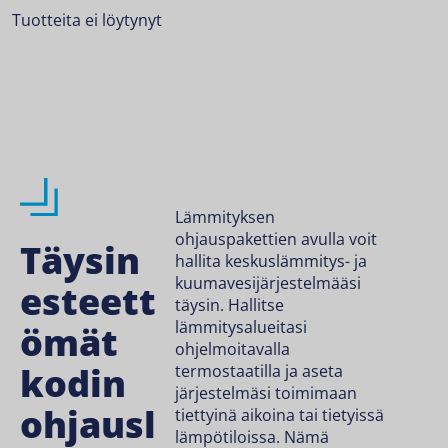
Tuotteita ei löytynyt
Lämmityksen
ohjauspakettien avulla voit
Täysin
hallita keskuslämmitys- ja
kuumavesijärjestelmääsi
esteett
täysin. Hallitse
lämmitysalueitasi
ömät
ohjelmoitavalla
kodin
termostaatilla ja aseta
järjestelmäsi toimimaan
ohjausl
tiettyinä aikoina tai tietyissä
lämpötiloissa. Nämä