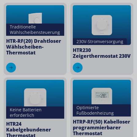
Traditionelle
Wählscheibensteuerung
HTR-RF(20) Drahtloser
230V-Stromversorgung
Wählscheiben-
HTR230
Thermostat
Zeigerthermostat 230V
Optimierte
Keine Batterien
Fußbodenheizung
erforderlich
HTRP-RF(50) Kabelloser
HTR24
programmierbarer
Kabelgebundener
Thermostat
Thermostat