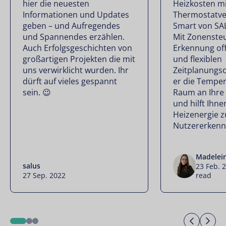
hier die neuesten
Heizkosten m
Informationen und Updates
Thermostatve
geben – und Aufregendes
Smart von SA
und Spannendes erzählen.
Mit Zonenste
Auch Erfolgsgeschichten von
Erkennung of
großartigen Projekten die mit
und flexiblen
uns verwirklicht wurden. Ihr
Zeitplanungs
dürft auf vieles gespannt
er die Temper
sein. 😉
Raum an Ihre 
und hilft Ihne
Heizenergie z
Nutzererkennt
Madelei
salus
23 Feb. 
27 Sep. 2022
read
Previo
Ne
1
2
3