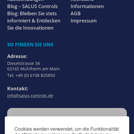
Blog – SALUS Controls
Informationen
Blog: Bleiben Sie stets
AGB
informiert & Entdecken
Impressum
Sie die Innovationen
SO FINDEN SIE UNS
Adresse:
Dieselstrasse 34
63165 Mühlheim am Main
Tel: +49 (0) 6108 825850
Kontakt:
info@salus-controls.de
ABONNIEREN
Bleiben Sie auf dem Laufenden über alles, was
Cookies werden verwendet, um die Funktionalität