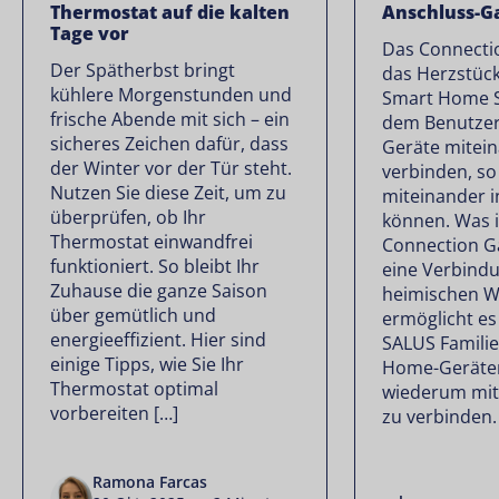
Thermostat auf die kalten
Anschluss-G
Tage vor
Das Connecti
Der Spätherbst bringt
das Herzstüc
kühlere Morgenstunden und
Smart Home S
frische Abende mit sich – ein
dem Benutzer
sicheres Zeichen dafür, dass
Geräte mitei
der Winter vor der Tür steht.
verbinden, so
Nutzen Sie diese Zeit, um zu
miteinander i
überprüfen, ob Ihr
können. Was 
Thermostat einwandfrei
Connection Ga
funktioniert. So bleibt Ihr
eine Verbind
Zuhause die ganze Saison
heimischen W
über gemütlich und
ermöglicht es
energieeffizient. Hier sind
SALUS Famili
einige Tipps, wie Sie Ihr
Home-Geräten
Thermostat optimal
wiederum mi
vorbereiten […]
zu verbinden.
Ramona Farcas