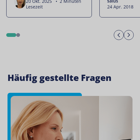
salus
20 Okt. 2025 • 2 Minuten
Lesezeit
24 Apr. 2018
Previo
Ne
1
2
Häufig gestellte Fragen