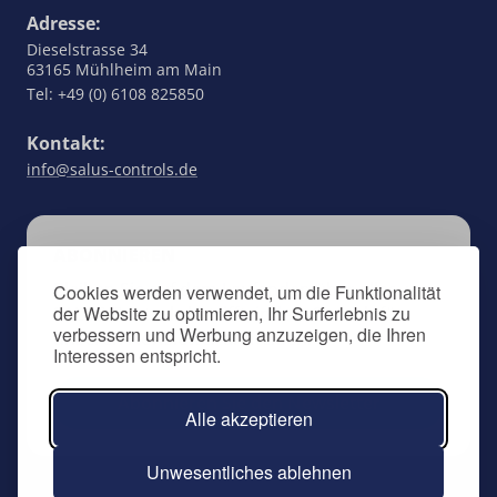
Adresse:
Dieselstrasse 34
63165 Mühlheim am Main
Tel: +49 (0) 6108 825850
Kontakt:
info@salus-controls.de
ABONNIEREN
Bleiben Sie auf dem Laufenden über alles, was
Cookies werden verwendet, um die Funktionalität
der Website zu optimieren, Ihr Surferlebnis zu
SALUS Controls betrifft, indem Sie sich für
verbessern und Werbung anzuzeigen, die Ihren
unseren Newsletter anmelden.
Interessen entspricht.
Abonnieren Sie den Newsletter
Alle akzeptieren
Unwesentliches ablehnen