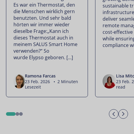
Es war ein Thermostat, den
sustainable t
die Menschen wirklich gern
infrastructur
benutzten. Und sehr bald
deliver seamle
hörten wir immer wieder
remote mana
dieselbe Frage:„Kann ich
cost-effectiv
dieses Thermostat auch in
while ensuring
meinem SALUS Smart Home
compliance wi
verwenden?“ So
wurde Elypso geboren. […]
Ramona Farcas
Lisa Mitc
23 Feb. 2026 • 2 Minuten
23 Feb. 
Lesezeit
read
Previo
Ne
1
2
3