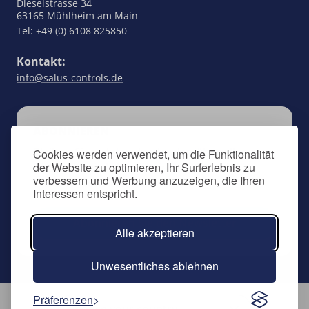
Dieselstrasse 34
63165 Mühlheim am Main
Tel: +49 (0) 6108 825850
Kontakt:
info@salus-controls.de
ABONNIEREN
Bleiben Sie auf dem Laufenden über alles, was
Cookies werden verwendet, um die Funktionalität
der Website zu optimieren, Ihr Surferlebnis zu
SALUS Controls betrifft, indem Sie sich für
verbessern und Werbung anzuzeigen, die Ihren
unseren Newsletter anmelden.
Interessen entspricht.
Abonnieren Sie den Newsletter
Alle akzeptieren
Unwesentliches ablehnen
Präferenzen