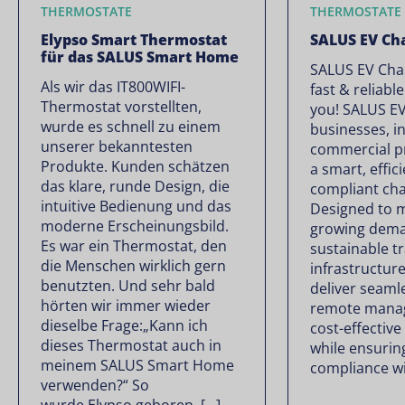
THERMOSTATE
THERMOSTATE
Elypso Smart Thermostat
SALUS EV Ch
für das SALUS Smart Home
SALUS EV Char
Als wir das IT800WIFI-
fast & reliabl
Thermostat vorstellten,
you! SALUS EV
wurde es schnell zu einem
businesses, in
unserer bekanntesten
commercial p
Produkte. Kunden schätzen
a smart, effici
das klare, runde Design, die
compliant cha
intuitive Bedienung und das
Designed to 
moderne Erscheinungsbild.
growing dema
Es war ein Thermostat, den
sustainable t
die Menschen wirklich gern
infrastructur
benutzten. Und sehr bald
deliver seamle
hörten wir immer wieder
remote mana
dieselbe Frage:„Kann ich
cost-effectiv
dieses Thermostat auch in
while ensuring
meinem SALUS Smart Home
compliance wi
verwenden?“ So
wurde Elypso geboren. […]