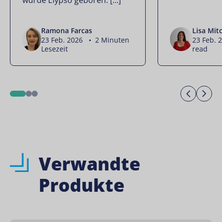
Ramona Farcas
Lisa Mitc
23 Feb. 2026 • 2 Minuten
23 Feb. 
Lesezeit
read
Previo
Ne
1
2
3
Verwandte
Produkte