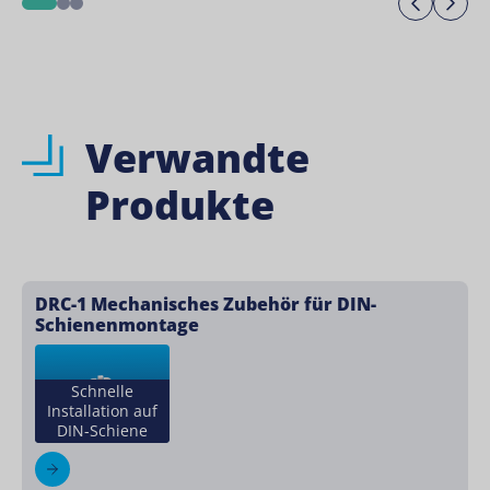
Previo
Ne
1
2
3
Verwandte
Produkte
DRC-1 Mechanisches Zubehör für DIN-
Schienenmontage
Schnelle
Installation auf
DIN-Schiene