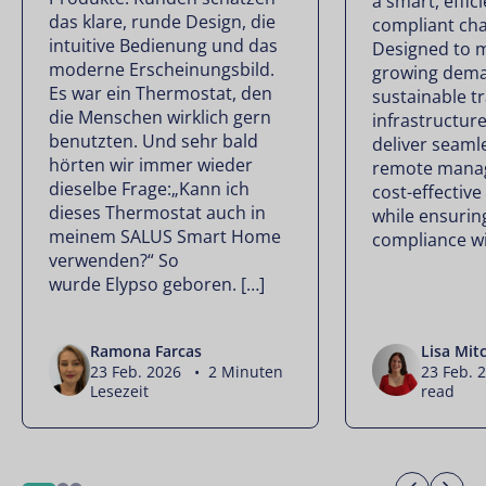
a smart, effici
das klare, runde Design, die
compliant cha
intuitive Bedienung und das
Designed to 
moderne Erscheinungsbild.
growing dema
Es war ein Thermostat, den
sustainable t
die Menschen wirklich gern
infrastructur
benutzten. Und sehr bald
deliver seamle
hörten wir immer wieder
remote mana
dieselbe Frage:„Kann ich
cost-effectiv
dieses Thermostat auch in
while ensuring
meinem SALUS Smart Home
compliance wi
verwenden?“ So
wurde Elypso geboren. […]
Ramona Farcas
Lisa Mitc
23 Feb. 2026 • 2 Minuten
23 Feb. 
Lesezeit
read