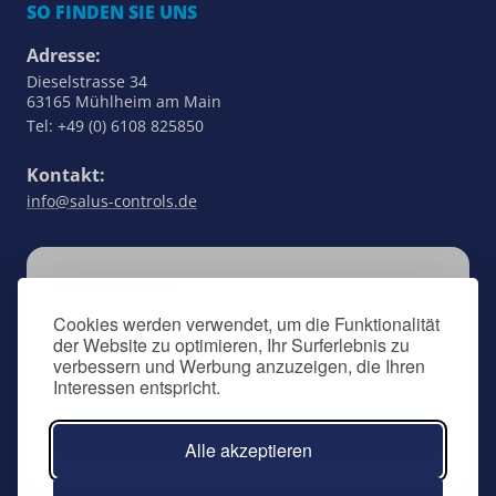
SO FINDEN SIE UNS
Adresse:
Dieselstrasse 34
63165 Mühlheim am Main
Tel: +49 (0) 6108 825850
Kontakt:
info@salus-controls.de
ABONNIEREN
Bleiben Sie auf dem Laufenden über alles, was
Cookies werden verwendet, um die Funktionalität
der Website zu optimieren, Ihr Surferlebnis zu
SALUS Controls betrifft, indem Sie sich für
verbessern und Werbung anzuzeigen, die Ihren
unseren Newsletter anmelden.
Interessen entspricht.
Abonnieren Sie den Newsletter
Alle akzeptieren