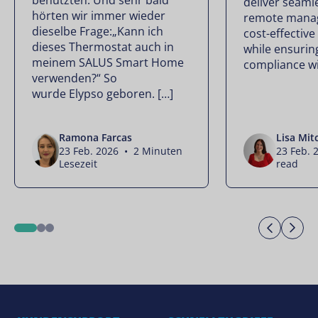
benutzten. Und sehr bald
deliver seamle
hörten wir immer wieder
remote mana
dieselbe Frage:„Kann ich
cost-effectiv
dieses Thermostat auch in
while ensuring
meinem SALUS Smart Home
compliance wi
verwenden?“ So
wurde Elypso geboren. […]
Ramona Farcas
Lisa Mit
23 Feb. 2026 • 2 Minuten
23 Feb. 
Lesezeit
read
Previo
Ne
1
2
3