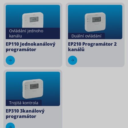
Ovládání jednoho
Duální ovládání
kanálu
EP210 Programátor 2
EP110 Jednokanálový
kanálů
programátor
Trojitá kontrola
EP310 3kanálový
programátor