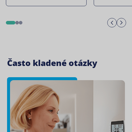
Previo
Ne
1
2
3
Často kladené otázky