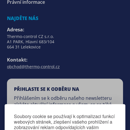
Právní informace
NAJDĚTE NÁS
Adresa:
Thermo-control CZ s.r.o.
A1 PARK, Hlavní 683/104
664 31 Lelekovice
Kontakt:
obchod@thermo-control.cz
PŘIHLASTE SE K ODBĚRU NA
Přihlášením se k odběru našeho newsletteru
získáte aktuální informace o všem, co se týká
společnosti SALUS Controls.
Soubory cookie se používají k optimalizaci funkcí
webových stránek, zlepšení vašeho prohlížení a
zobrazování reklam odpovídajících vašim