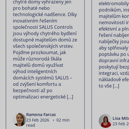
chytré domy vyhrazeny jen
elektromobily
pro bohaté nebo
podnikům, in
technologické nadšence. Díky
majitelům ko
inovativním řešením
nemovitostí in
společnosti SALUS Controls
efektivní a pl
jsou výhody chytrého bydlení
řešení nabíjen
dostupné majitelům domů ze
nabíječky jsou
všech společenských vrstev.
aby splňovaly
Pojďme prozkoumat, jak
poptávku po u
může různorodá škála
dopravní infra
majitelů domů využívat
poskytují be
výhod inteligentních
integraci, vz
domácích systémů SALUS –
nákladově efe
od zvýšení komfortu a
to vše […]
bezpečnosti až po
optimalizaci energetické […]
Ramona Farcas
Lisa Mit
23 Feb 2026 • 02 min
23 Feb 
read