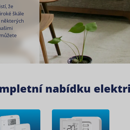
stí, že
iroké škále
ě některých
našimi
i můžete
ompletní nabídku elekt