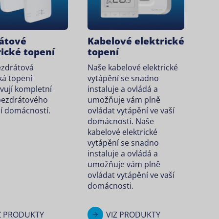
átové
Kabelové elektrické
rické topení
topení
ezdrátová
Naše kabelové elektrické
ká topení
vytápění se snadno
vují kompletní
instaluje a ovládá a
bezdrátového
umožňuje vám plně
í domácností.
ovládat vytápění ve vaší
domácnosti. Naše
kabelové elektrické
vytápění se snadno
instaluje a ovládá a
umožňuje vám plně
ovládat vytápění ve vaší
domácnosti.
Z PRODUKTY
VIZ PRODUKTY