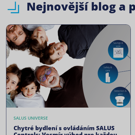
Nejnovější blog a 
SALUS UNIVERSE
Chytré bydlení s ovládáním SALUS
Controls: Vesmír výhod pro každou