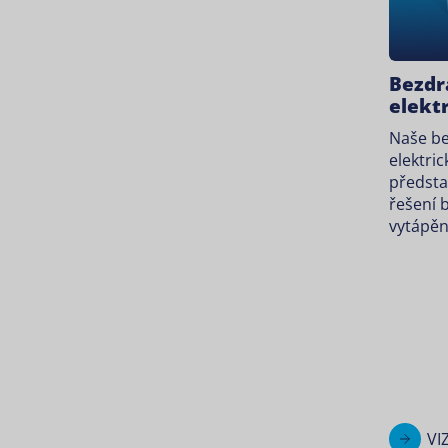
Bezdr
elekt
Naše b
elektric
předsta
řešení 
vytápěn
VI