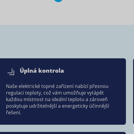
Úplná kontrola
Naše elektrické topné zařízení nabízí přesnou
regulaci teploty, což vám umožňuje vytápět
každou místnost na ideální teplotu a zároveň
poskytuje udržitelnější a energeticky účinnější
řešení.