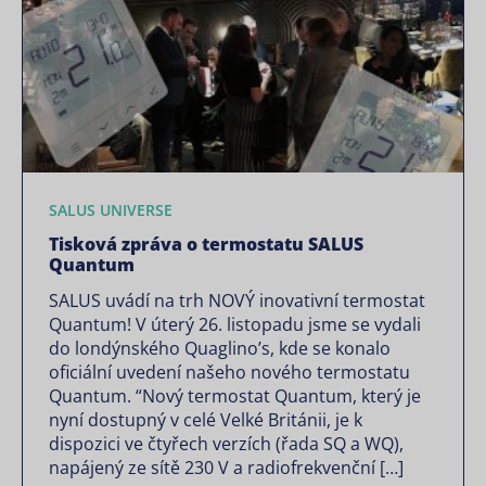
SALUS UNIVERSE
Tisková zpráva o termostatu SALUS
Quantum
SALUS uvádí na trh NOVÝ inovativní termostat
Quantum! V úterý 26. listopadu jsme se vydali
do londýnského Quaglino’s, kde se konalo
oficiální uvedení našeho nového termostatu
Quantum. “Nový termostat Quantum, který je
nyní dostupný v celé Velké Británii, je k
dispozici ve čtyřech verzích (řada SQ a WQ),
napájený ze sítě 230 V a radiofrekvenční […]