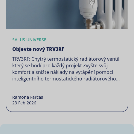
SALUS UNIVERSE
Objevte nový TRV3RF
TRV3RF: Chytrý termostatický radiátorový ventil,
který se hodí pro každý projekt Zvyšte svůj
komfort a snižte náklady na vytápění pomocí
inteligentního termostatického radiátorového
ventilu TRV3RF od společnosti SALUS Controls.
Díky zónovému řízení, detekci otevřených oken
Ramona Farcas
a flexibilním možnostem plánování upravuje
23 Feb 2026
teplotu v každé místnosti podle vašich potřeb a
pomáhá vám ušetřit až 30 % energie […]