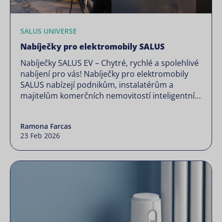
SALUS UNIVERSE
Nabíječky pro elektromobily SALUS
Nabíječky SALUS EV – Chytré, rychlé a spolehlivé
nabíjení pro vás! Nabíječky pro elektromobily
SALUS nabízejí podnikům, instalatérům a
majitelům komerčních nemovitostí inteligentní,
efektivní a plně vyhovující řešení nabíjení. Naše
nabíječky jsou navrženy tak, aby splňovaly
Ramona Farcas
rostoucí poptávku po udržitelné dopravní
23 Feb 2026
infrastruktuře, a poskytují bezproblémovou
integraci, vzdálenou správu a nákladově
efektivní provoz – to vše […]