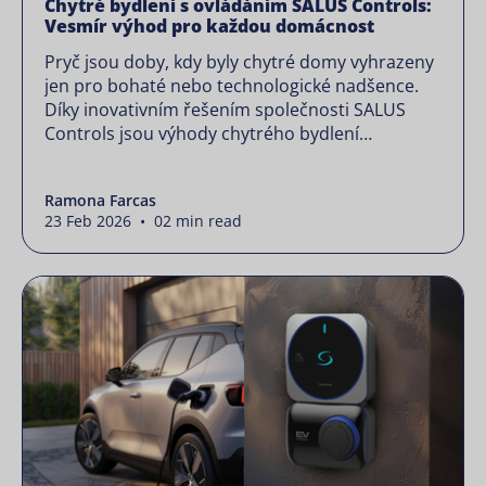
Chytré bydlení s ovládáním SALUS Controls:
Vesmír výhod pro každou domácnost
Pryč jsou doby, kdy byly chytré domy vyhrazeny
jen pro bohaté nebo technologické nadšence.
Díky inovativním řešením společnosti SALUS
Controls jsou výhody chytrého bydlení
dostupné majitelům domů ze všech
společenských vrstev. Pojďme prozkoumat, jak
Ramona Farcas
může různorodá škála majitelů domů využívat
23 Feb 2026 • 02 min read
výhod inteligentních domácích systémů SALUS –
od zvýšení komfortu a bezpečnosti až po
optimalizaci energetické […]