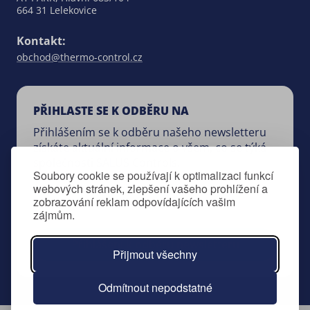
664 31 Lelekovice
Kontakt:
obchod@thermo-control.cz
PŘIHLASTE SE K ODBĚRU NA
Přihlášením se k odběru našeho newsletteru
získáte aktuální informace o všem, co se týká
společnosti SALUS Controls.
Soubory cookie se používají k optimalizaci funkcí
webových stránek, zlepšení vašeho prohlížení a
zobrazování reklam odpovídajících vašim
zájmům.
Přihlášení k odběru newsletteru
Přijmout všechny
Odmítnout nepodstatné