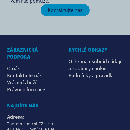
vám rád pomůže.
Kontaktujte nás
ZÁKAZNICKÁ
RYCHLÉ ODKAZY
PODPORA
Ochrana osobních údajů
O nás
a soubory cookie
Kontaktujte nás
Podmínky a pravidla
Vrácení zboží
Právní informace
NAJDĚTE NÁS
Adresa:
Thermo-control CZ s.r.o.
A1 PARK, Hlavní 683/104