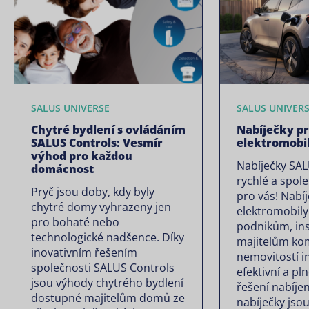
SALUS UNIVERSE
SALUS UNIVER
Chytré bydlení s ovládáním
Nabíječky p
SALUS Controls: Vesmír
elektromobi
výhod pro každou
Nabíječky SAL
domácnost
rychlé a spole
Pryč jsou doby, kdy byly
pro vás! Nabí
chytré domy vyhrazeny jen
elektromobily
pro bohaté nebo
podnikům, in
technologické nadšence. Díky
majitelům ko
inovativním řešením
nemovitostí in
společnosti SALUS Controls
efektivní a pl
jsou výhody chytrého bydlení
řešení nabíjen
dostupné majitelům domů ze
nabíječky jsou