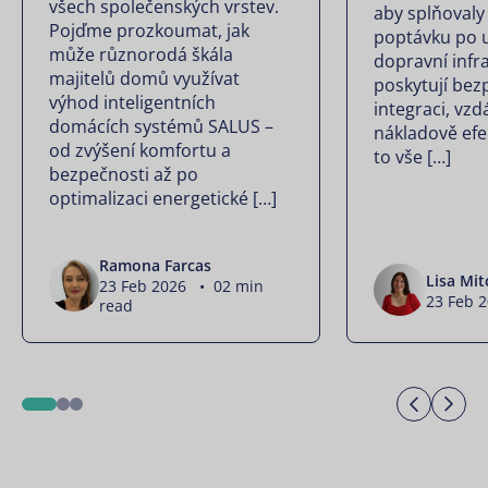
všech společenských vrstev.
aby splňovaly
Pojďme prozkoumat, jak
poptávku po u
může různorodá škála
dopravní infra
majitelů domů využívat
poskytují be
výhod inteligentních
integraci, vz
domácích systémů SALUS –
nákladově efe
od zvýšení komfortu a
to vše […]
bezpečnosti až po
optimalizaci energetické […]
Ramona Farcas
Lisa Mit
23 Feb 2026 • 02 min
23 Feb 
read
Previo
Ne
1
2
3