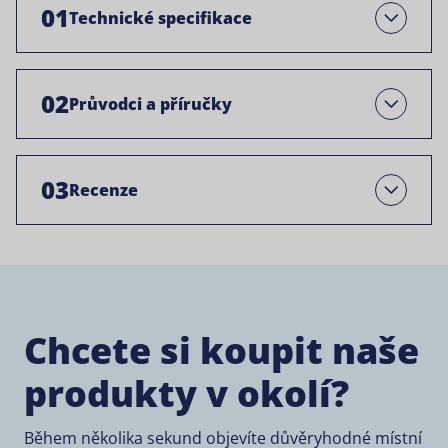
01
Technické specifikace
Otevřít
02
Průvodci a příručky
Open
03
Recenze
Open
Chcete si koupit naše
produkty v okolí?
Během několika sekund objevíte důvěryhodné místní