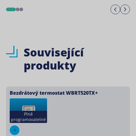
Previo
Ne
1
2
3
Související
produkty
Bezdrátový termostat WBRT520TX+
Plně
programovatelné