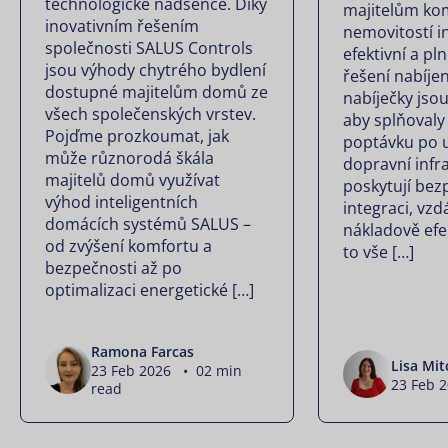
technologické nadšence. Díky
majitelům ko
inovativním řešením
nemovitostí in
společnosti SALUS Controls
efektivní a pl
jsou výhody chytrého bydlení
řešení nabíjen
dostupné majitelům domů ze
nabíječky jsou
všech společenských vrstev.
aby splňovaly
Pojďme prozkoumat, jak
poptávku po u
může různorodá škála
dopravní infra
majitelů domů využívat
poskytují be
výhod inteligentních
integraci, vz
domácích systémů SALUS –
nákladově efe
od zvýšení komfortu a
to vše […]
bezpečnosti až po
optimalizaci energetické […]
Ramona Farcas
Lisa Mit
23 Feb 2026 • 02 min
23 Feb 
read