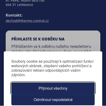
A1 PARK, Hlavní 683/104
664 31 Lelekovice
Kontakt:
obchod@thermo-control.cz
PŘIHLASTE SE K ODBĚRU NA
Přihlášením se k odběru našeho newsletteru
získáte aktuální informace o všem, co se týká
společnosti SALUS Controls.
Soubory cookie se používají k optimalizaci funkcí
webových stránek, zlepšení vašeho prohlížení a
zobrazování reklam odpovídajících vašim
zájmům.
Přihlášení k odběru newsletteru
Přijmout všechny
Odmítnout nepodstatné