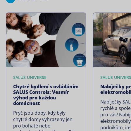
SALUS UNIVERSE
SALUS UNIVER
Chytré bydlení s ovládáním
Nabíječky p
SALUS Controls: Vesmír
elektromobi
výhod pro každou
Nabíječky SAL
domácnost
rychlé a spole
Pryč jsou doby, kdy byly
pro vás! Nabí
chytré domy vyhrazeny jen
elektromobily
pro bohaté nebo
podnikům, in