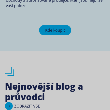
obchody a autorizované prodejce, kteří jsou nejblíže
vaší poloze.
Kde koupit
Nejnovější blog a
průvodci
ZOBRAZIT VŠE