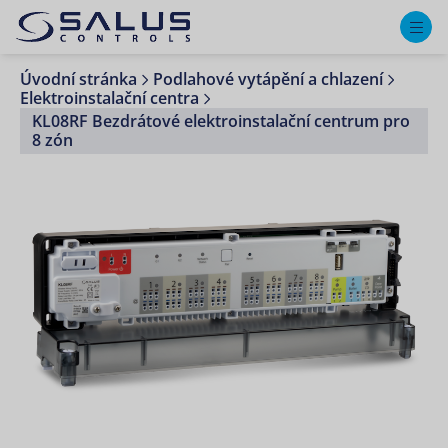
M
Úvodní stránka
Podlahové vytápění a chlazení
Elektroinstalační centra
KL08RF Bezdrátové elektroinstalační centrum pro
8 zón