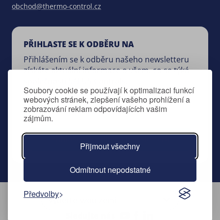
obchod@thermo-control.cz
PŘIHLASTE SE K ODBĚRU NA
Přihlášením se k odběru našeho newsletteru
získáte aktuální informace o všem, co se týká
společnosti SALUS Controls.
Soubory cookie se používají k optimalizaci funkcí
webových stránek, zlepšení vašeho prohlížení a
zobrazování reklam odpovídajících vašim
zájmům.
Přihlášení k odběru newsletteru
Přijmout všechny
Odmítnout nepodstatné
Předvolby
Sledujte nás