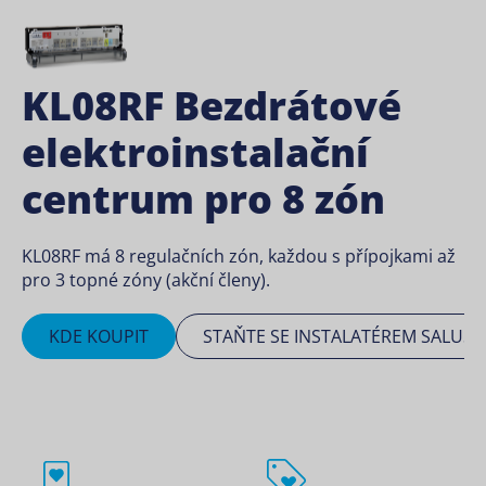
KL08RF Bezdrátové
elektroinstalační
centrum pro 8 zón
KL08RF má 8 regulačních zón, každou s přípojkami až
pro 3 topné zóny (akční členy).
KDE KOUPIT
STAŇTE SE INSTALATÉREM SALUS