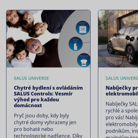
SALUS UNIVERSE
SALUS UNIVER
Chytré bydlení s ovládáním
Nabíječky p
SALUS Controls: Vesmír
elektromobi
výhod pro každou
Nabíječky SAL
domácnost
rychlé a spole
Pryč jsou doby, kdy byly
pro vás! Nabí
chytré domy vyhrazeny jen
elektromobily
pro bohaté nebo
podnikům, in
technologické nadšence. Díky
majitelům ko