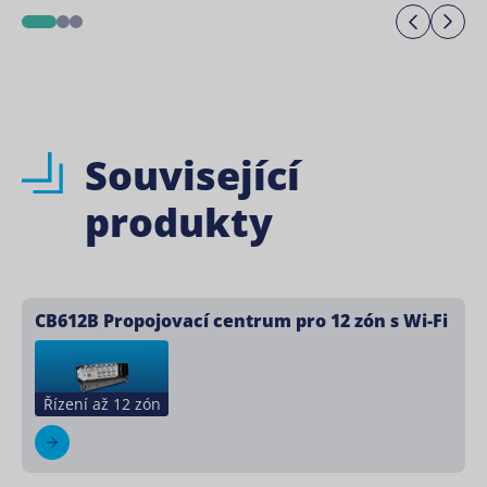
Previo
Ne
1
2
3
Související
produkty
CB612B Propojovací centrum pro 12 zón s Wi-Fi
Řízení až 12 zón