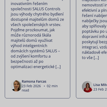
inovativním řešením
nemovitostí in
společnosti SALUS Controls
efektivní a pl
jsou výhody chytrého bydlení
řešení nabíjen
dostupné majitelům domů ze
nabíječky jsou
všech společenských vrstev.
aby splňovaly
Pojďme prozkoumat, jak
poptávku po u
může různorodá škála
dopravní infra
majitelů domů využívat
poskytují be
výhod inteligentních
integraci, vz
domácích systémů SALUS –
nákladově efe
od zvýšení komfortu a
to vše […]
bezpečnosti až po
optimalizaci energetické […]
Ramona Farcas
Lisa Mit
23 Feb 2026 • 02 min
23 Feb 
read