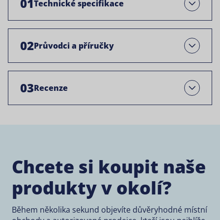
01
Technické specifikace
Otevřít
02
Průvodci a příručky
Open
03
Recenze
Open
Chcete si koupit naše
produkty v okolí?
Během několika sekund objevíte důvěryhodné místní