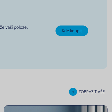
e vaší poloze.
Kde koupit
ZOBRAZIT VŠE