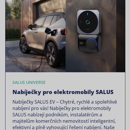
SALUS UNIVERSE
Nabíječky pro elektromobily SALUS
Nabíječky SALUS EV – Chytré, rychlé a spolehlivé
nabíjení pro vás! Nabíječky pro elektromobily
SALUS nabízejí podnikům, instalatérům a
majitelům komerčních nemovitostí inteligentní,
efektivní a plně vyhovující řešení nabíjení. Naše