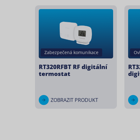
Zabezpečená komunikace
Ov
RT320RFBT RF digitální
RT3
termostat
dig
ZOBRAZIT PRODUKT