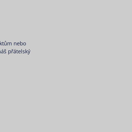
uktům nebo
náš přátelský