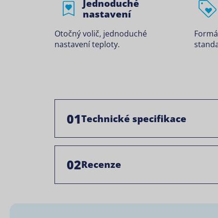
Jednoduché
nastavení
Otočný volič, jednoduché
Formá
nastavení teploty.
standa
01
Technické specifikace
02
Recenze