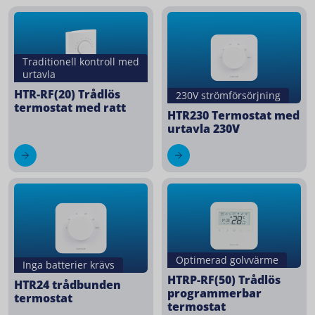
Traditionell kontroll med
urtavla
HTR-RF(20) Trådlös
230V strömförsörjning
termostat med ratt
HTR230 Termostat med
urtavla 230V
Optimerad golvvärme
Inga batterier krävs
HTRP-RF(50) Trådlös
HTR24 trådbunden
programmerbar
termostat
termostat