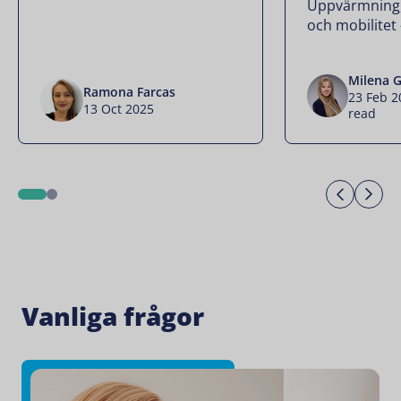
Uppvärmning, 
och mobilitet –
Milena G
Ramona Farcas
23 Feb 
13 Oct 2025
read
Previo
Ne
1
2
Vanliga frågor