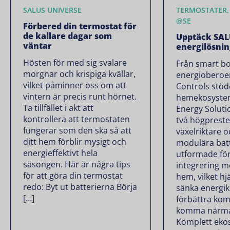
SALUS UNIVERSE
TERMOSTATER,
@SE
Förbered din termostat för
de kallare dagar som
Upptäck SAL
väntar
energilösni
Hösten för med sig svalare
Från smart bo
morgnar och krispiga kvällar,
energioberoe
vilket påminner oss om att
Controls stöde
vintern är precis runt hörnet.
hemekosystem
Ta tillfället i akt att
Energy Soluti
kontrollera att termostaten
två högprest
fungerar som den ska så att
växelriktare o
ditt hem förblir mysigt och
modulära bat
energieffektivt hela
utformade fö
säsongen. Här är några tips
integrering m
för att göra din termostat
hem, vilket hj
redo: Byt ut batterierna Börja
sänka energi
[…]
förbättra kom
komma närmar
Komplett eko