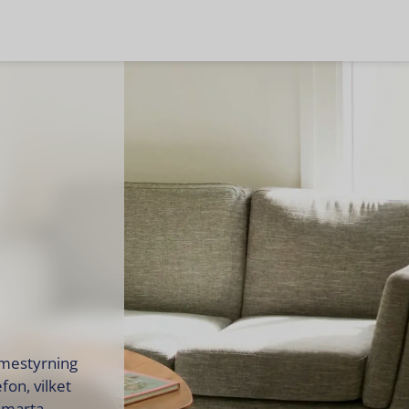
rmestyrning
efon, vilket
 smarta