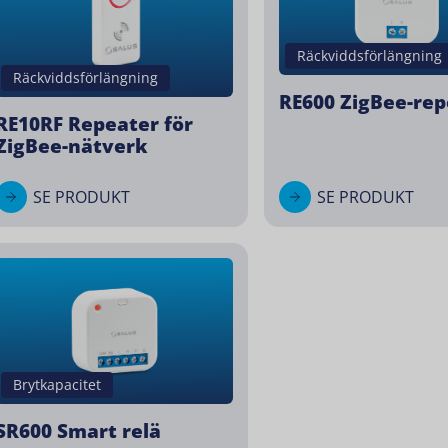
Räckviddsförlängning
Räckviddsförlängning
RE600 ZigBee-rep
RE10RF Repeater för
ZigBee-nätverk
SE PRODUKT
SE PRODUKT
Brytkapacitet
SR600 Smart relä