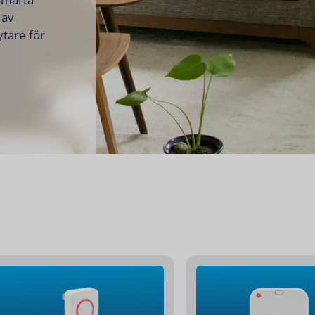
 av
tare för