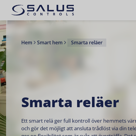
Hem
Smart hem
Smarta reläer
Smarta reläer
Ett smart relä ger full kontroll över hemmets vä
och gör det möjligt att ansluta trådlöst via din tel
ger en flexibilitet som är svår att överträffa. Det