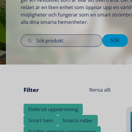
reläet är en liten enhet som öppnar upp en värld
möjligheter och fungerar som en smart strömbry
alla dina smarta hemenheter.
SÖK
Filter
Rensa allt
Elektrisk uppvärmning
Smart hem
Smarta reläer
Trådlös elektrisk uppvärmning