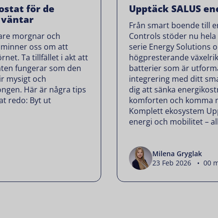
ostat för de
Upptäck SALUS ene
 väntar
Från smart boende till
lare morgnar och
Controls stöder nu hela
 påminner oss om att
serie Energy Solutions o
et. Ta tillfället i akt att
högpresterande växelri
taten fungerar som den
batterier som är utform
lir mysigt och
integrering med ditt sma
ongen. Här är några tips
dig att sänka energikos
at redo: Byt ut
komforten och komma n
Komplett ekosystem Upp
energi och mobilitet – all
Milena Gryglak
23 Feb 2026 • 00 m