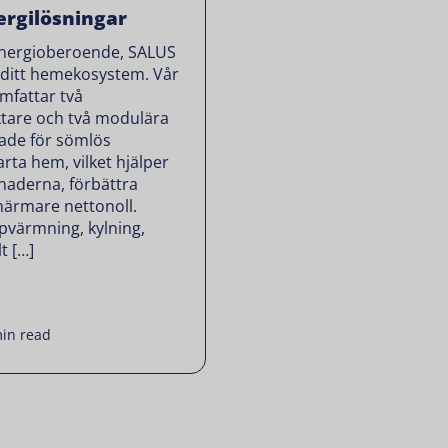
rgilösningar
 energioberoende, SALUS
 ditt hemekosystem. Vår
mfattar två
ktare och två modulära
ade för sömlös
rta hem, vilket hjälper
tnaderna, förbättra
ärmare nettonoll.
värmning, kylning,
t […]
in read