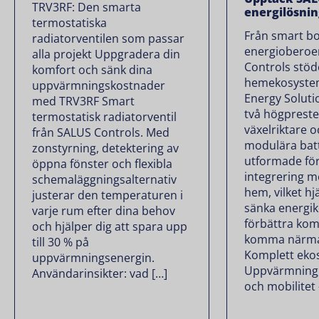
TRV3RF: Den smarta
energilösni
termostatiska
Från smart bo
radiatorventilen som passar
energioberoe
alla projekt Uppgradera din
Controls stöde
komfort och sänk dina
hemekosystem
uppvärmningskostnader
Energy Soluti
med TRV3RF Smart
två högprest
termostatisk radiatorventil
växelriktare o
från SALUS Controls. Med
modulära bat
zonstyrning, detektering av
utformade fö
öppna fönster och flexibla
integrering m
schemaläggningsalternativ
hem, vilket hj
justerar den temperaturen i
sänka energi
varje rum efter dina behov
förbättra kom
och hjälper dig att spara upp
komma närmar
till 30 % på
Komplett eko
uppvärmningsenergin.
Uppvärmning, 
Användarinsikter: vad […]
och mobilitet –