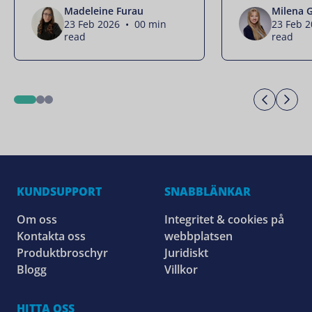
Madeleine Furau
Milena 
23 Feb 2026 • 00 min
23 Feb 
read
read
Previo
Ne
1
2
3
KUNDSUPPORT
SNABBLÄNKAR
Om oss
Integritet & cookies på
Kontakta oss
webbplatsen
Produktbroschyr
Juridiskt
Blogg
Villkor
HITTA OSS