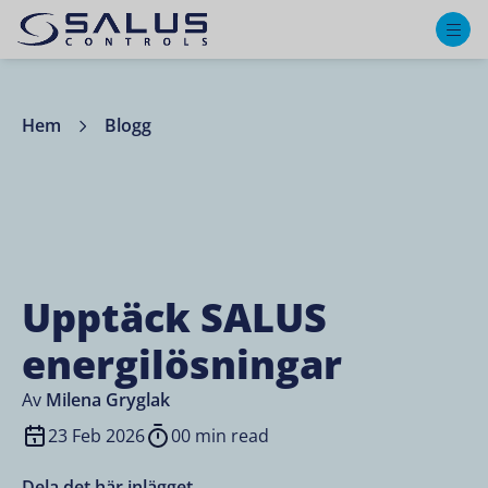
M
Hem
Blogg
Upptäck SALUS
energilösningar
Av
Milena Gryglak
23 Feb 2026
00 min read
Dela det här inlägget