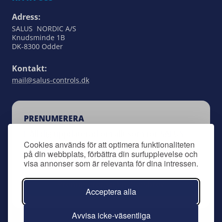
Adress:
SALUS NORDIC A/S
Knudsminde 1B
DK-8300 Odder
Kontakt:
mail@salus-controls.dk
PRENUMERERA
Håll dig uppdaterad om allt som rör SALUS
Cookies används för att optimera funktionaliteten
Controls genom att anmäla dig till vårt
på din webbplats, förbättra din surfupplevelse och
nyhetsbrev.
visa annonser som är relevanta för dina intressen.
Prenumerera på nyhetsbrev
Acceptera alla
Avvisa icke-väsentliga