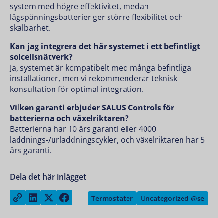
system med högre effektivitet, medan
lågspänningsbatterier ger större flexibilitet och
skalbarhet.
Kan jag integrera det här systemet i ett befintligt
solcellsnätverk?
Ja, systemet är kompatibelt med många befintliga
installationer, men vi rekommenderar teknisk
konsultation för optimal integration.
Vilken garanti erbjuder SALUS Controls för
batterierna och växelriktaren?
Batterierna har 10 års garanti eller 4000
laddnings-/urladdningscykler, och växelriktaren har 5
års garanti.
Dela det här inlägget
Share on LinkedIn
Share on Twitter
Share on Facebook
Copy link
Termostater
Uncategorized @se