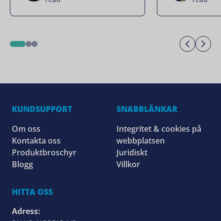
Previo
Ne
1
2
3
KUNDSUPPORT
SNABBLÄNKAR
Om oss
Integritet & cookies på
Kontakta oss
webbplatsen
Produktbroschyr
Juridiskt
Blogg
Villkor
HITTA OSS
Adress: