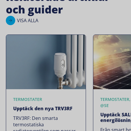
och guider
VISA ALLA
TERMOSTATER
TERMOSTATER,
@SE
Upptäck den nya TRV3RF
Upptäck SAL
TRV3RF: Den smarta
energilösni
termostatiska
Från smart bo
radiatorventilen som passar