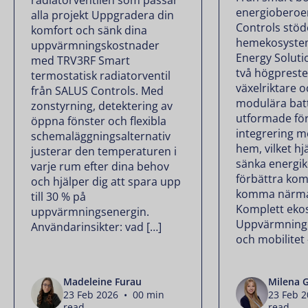
energioberoe
alla projekt Uppgradera din
Controls stöde
komfort och sänk dina
hemekosystem
uppvärmningskostnader
Energy Soluti
med TRV3RF Smart
två högprest
termostatisk radiatorventil
växelriktare o
från SALUS Controls. Med
modulära bat
zonstyrning, detektering av
utformade fö
öppna fönster och flexibla
integrering m
schemaläggningsalternativ
hem, vilket hj
justerar den temperaturen i
sänka energi
varje rum efter dina behov
förbättra kom
och hjälper dig att spara upp
komma närmar
till 30 % på
Komplett eko
uppvärmningsenergin.
Uppvärmning, 
Användarinsikter: vad […]
och mobilitet –
Madeleine Furau
Milena 
23 Feb 2026 • 00 min
23 Feb 
read
read