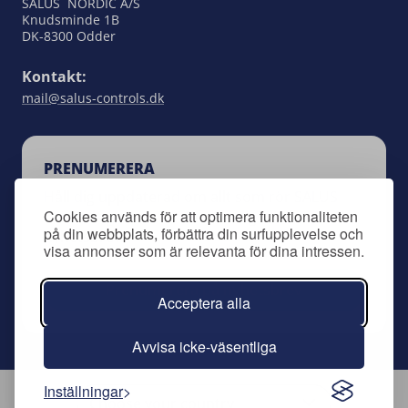
SALUS NORDIC A/S
Knudsminde 1B
DK-8300 Odder
Kontakt:
mail@salus-controls.dk
PRENUMERERA
Håll dig uppdaterad om allt som rör SALUS
Cookies används för att optimera funktionaliteten
Controls genom att anmäla dig till vårt
på din webbplats, förbättra din surfupplevelse och
nyhetsbrev.
visa annonser som är relevanta för dina intressen.
Prenumerera på nyhetsbrev
Acceptera alla
Avvisa icke-väsentliga
Inställningar