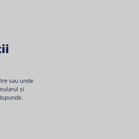
ii
stre sau unde
ularul și
răspunde.