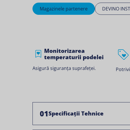
Magazinele partenere
DEVINO INS
Monitorizarea
temperaturii podelei
Asigură siguranța suprafeței.
Potriv
01
Specificații Tehnice