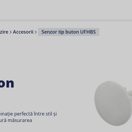
zire
Accesorii
Senzor tip buton UFHBS
ton
ție perfectă între stil și
igură măsurarea