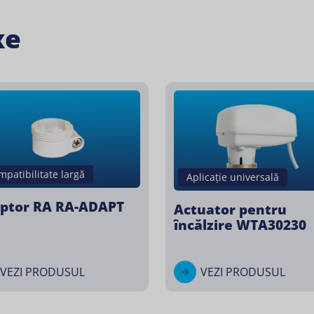
xe
mpatibilitate largă
Aplicație universală
ptor RA RA-ADAPT
Actuator pentru
încălzire WTA30230
VEZI PRODUSUL
VEZI PRODUSUL