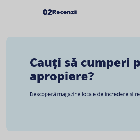
02
Recenzii
Cauți să cumperi 
apropiere?
Descoperă magazine locale de încredere și retai