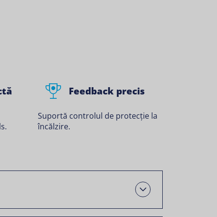
ctă
Feedback precis
Suportă controlul de protecție la
s.
încălzire.
Deschis