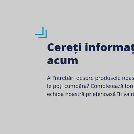
Cereți informaț
acum
Ai întrebări despre produsele noa
le poți cumpăra? Completează form
echipa noastră prietenoasă îți va 