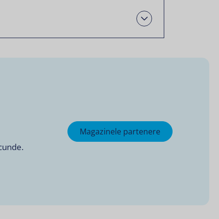
Open
Magazinele partenere
ecunde.