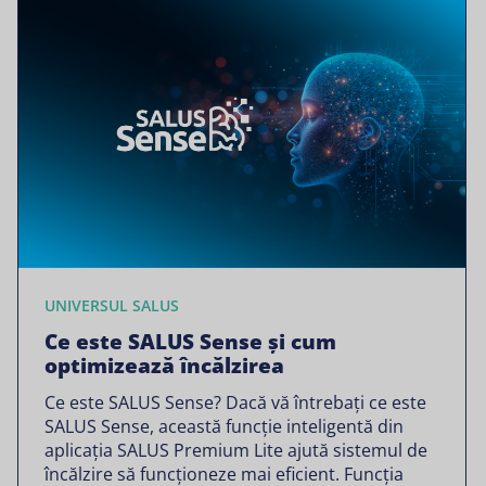
UNIVERSUL SALUS
Ce este SALUS Sense și cum
optimizează încălzirea
Ce este SALUS Sense? Dacă vă întrebați ce este
SALUS Sense, această funcție inteligentă din
aplicația SALUS Premium Lite ajută sistemul de
încălzire să funcționeze mai eficient. Funcția