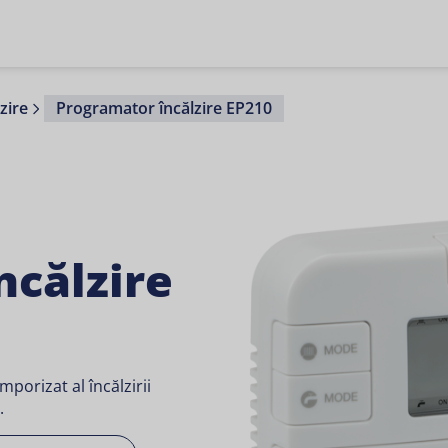
zire
Programator încălzire EP210
ncălzire
porizat al încălzirii
.