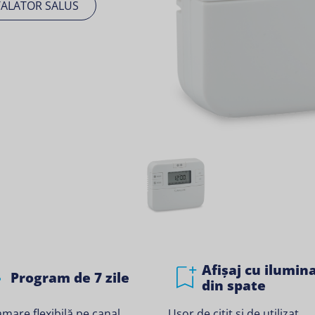
TALATOR SALUS
Afișaj cu ilumin
Program de 7 zile
din spate
Ușor de citit și de utilizat.
mare flexibilă pe canal.