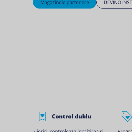
Magazinele partenere
DEVINO INS
Control dublu
2 ieșiri, controlează încălzirea și
Progra