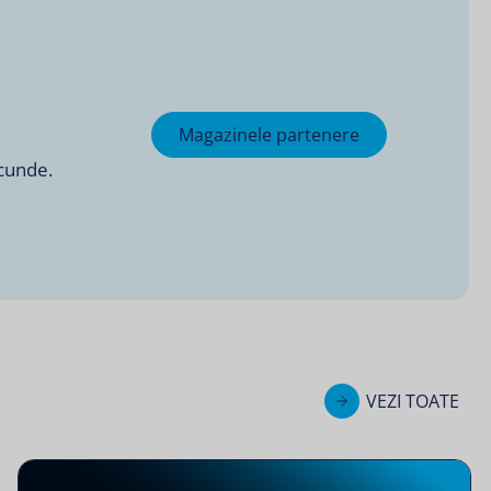
Magazinele partenere
ecunde.
VEZI TOATE