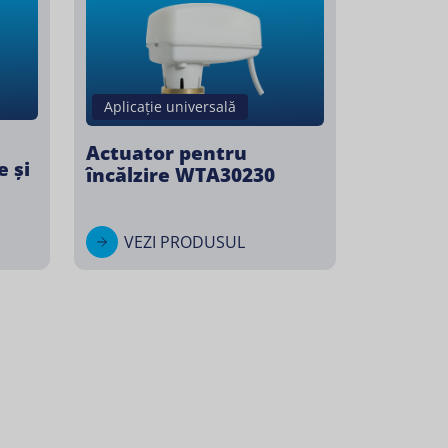
Aplicație universală
Actuator pentru
 și
încălzire WTA30230
VEZI PRODUSUL