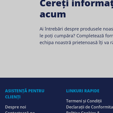
Cereți informaț
acum
Ai întrebări despre produsele noa
le poți cumpăra? Completează form
echipa noastră prietenoasă îți va 
ASISTENȚĂ PENTRU
LINKURI RAPIDE
CLIENȚI
Termeni și Condiții
Despre noi
Declarații de Conformita
Contactează-ne
Politica Cookies &