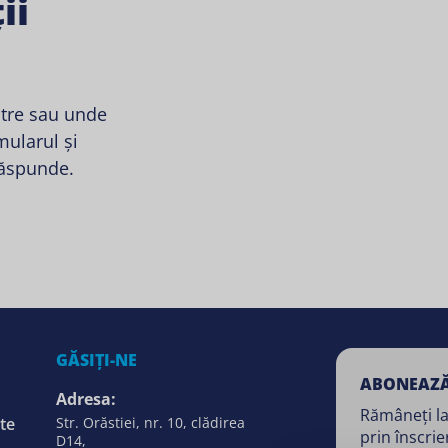
ii
stre sau unde
ularul și
răspunde.
GĂSIȚI-NE
ABONEAZĂ
Adresa:
Rămâneți la
te
Str. Orăstiei, nr. 10, clădirea
prin înscrie
D14,