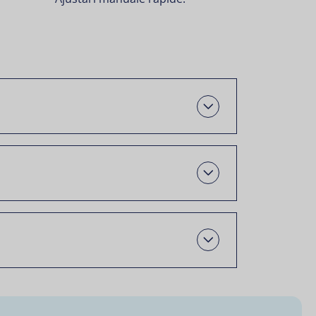
Deschis
Open
Open