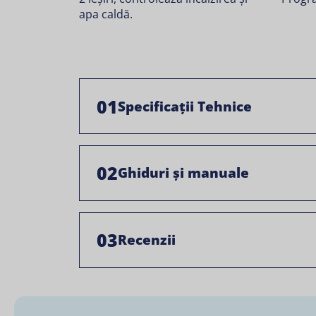
apa caldă.
01
Specificații Tehnice
02
Ghiduri și manuale
03
Recenzii