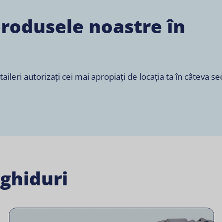
produsele noastre în
leri autorizați cei mai apropiați de locația ta în câteva s
 ghiduri