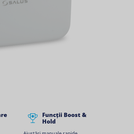
are
Funcții Boost &
Hold
Ajustări manuale rapide.