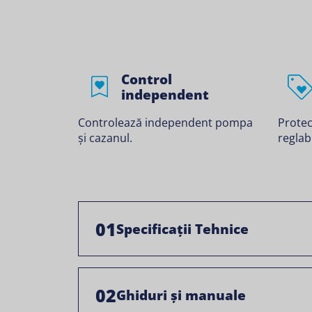
Control
independent
Controlează independent pompa
Protec
și cazanul.
reglabi
01
Specificații Tehnice
02
Ghiduri și manuale