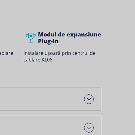
Modul de expansiune
Plug-In
Instalare ușoară prin centrul de
ablare
cablare KL06.
Deschis
Open