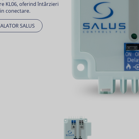
re KL06, oferind întârzieri
rin conectare.
TALATOR SALUS