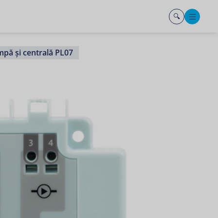
Men
ă și centrală PL07