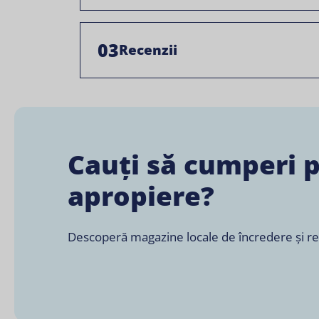
03
Recenzii
Cauți să cumperi 
apropiere?
Descoperă magazine locale de încredere și retai