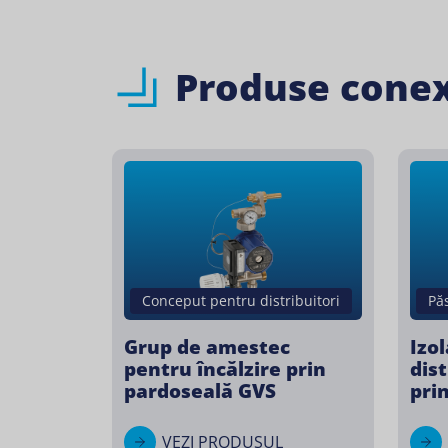
Produse cone
Conceput pentru distribuitori
Pă
Grup de amestec
Izo
pentru încălzire prin
dist
pardoseală GVS
pri
VEZI PRODUSUL