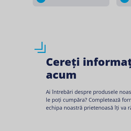
Cereți informaț
acum
Ai întrebări despre produsele noa
le poți cumpăra? Completează form
echipa noastră prietenoasă îți va 