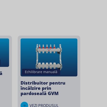
Echilibrare manuală
ă
Distribuitor pentru
încălzire prin
pardoseală GVM
VEZI PRODUSUL