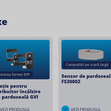
xe
Compatibil pe scară largă
strarea formei EPP
Senzor de pardoseal
FS3000Z
lație pentru
ribuitor încălzire
n pardoseală GVI
VEZI PRODUSUL
VEZI PRODUSUL