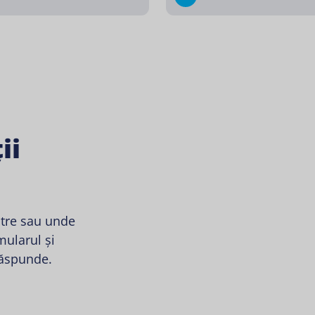
ii
stre sau unde
ularul și
răspunde.