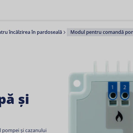
tru încălzirea în pardoseală
Modul pentru comandă pomp
ă și
l pompei și cazanului