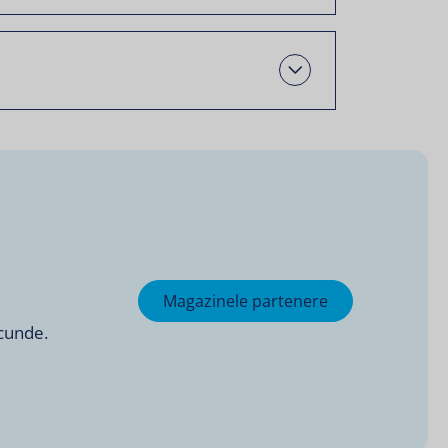
Open
Magazinele partenere
ecunde.