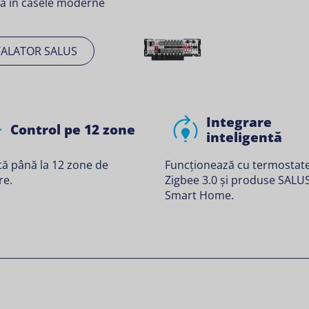
lă în casele moderne
TALATOR SALUS
Integrare
Control pe 12 zone
inteligentă
ă până la 12 zone de
Funcționează cu termostat
re.
Zigbee 3.0 și produse SALU
Smart Home.