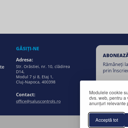
GĂSIȚI-NE
ABONEAZĂ
Adresa:
Rămâneți la
te
Str. Orăstiei, nr. 10, clădirea
prin înscrie
D14,
Modul 7 și 8, Etaj 1,
Cluj-Napoca, 400398
Modulele cookie sunt
Contact:
dvs. web, pentru a 
office@saluscontrols.ro
anunțuri relevante 
Acceptă tot