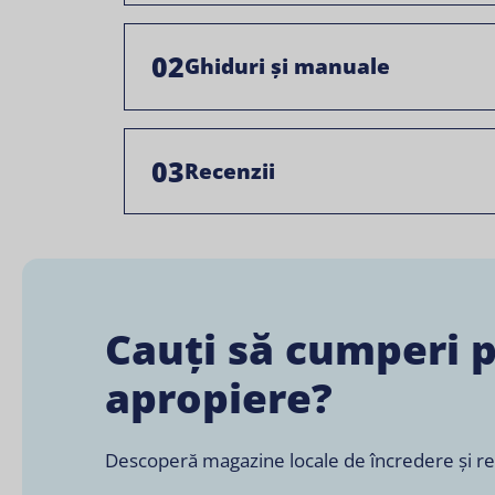
02
Ghiduri și manuale
03
Recenzii
Cauți să cumperi 
apropiere?
Descoperă magazine locale de încredere și retai