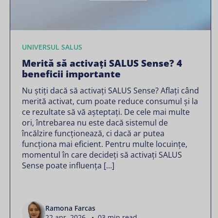
UNIVERSUL SALUS
Merită să activați SALUS Sense? 4
beneficii importante
Nu știți dacă să activați SALUS Sense? Aflați când
merită activat, cum poate reduce consumul și la
ce rezultate să vă așteptați. De cele mai multe
ori, întrebarea nu este dacă sistemul de
încălzire funcționează, ci dacă ar putea
funcționa mai eficient. Pentru multe locuințe,
momentul în care decideți să activați SALUS
Sense poate influența […]
Ramona Farcas
22 apr. 2026 • 03 min read