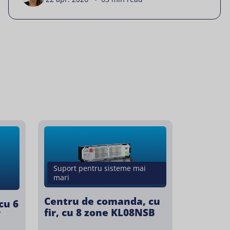
Suport pentru sisteme mai
mari
Centru de comanda, cu
cu 6
fir, cu 8 zone KL08NSB
V