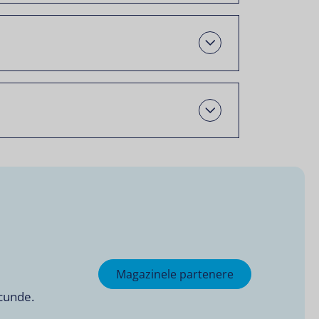
Open
Open
Magazinele partenere
ecunde.