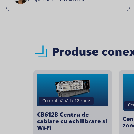
Produse cone
Control până la 12 zone
Co
CB612B Centru de
Cen
cablare cu echilibrare și
zon
Wi-Fi