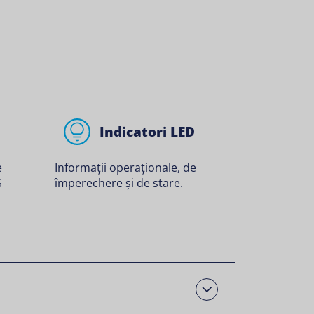
Indicatori LED
e
Informații operaționale, de
S
împerechere și de stare.
Deschis