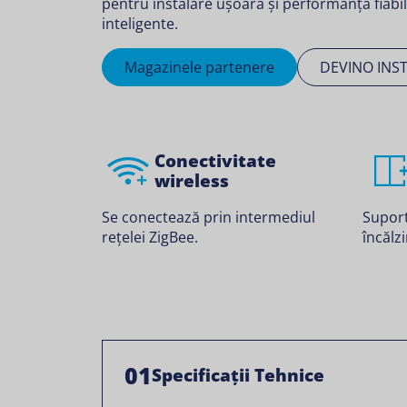
pentru instalare ușoară și performanță fiabi
inteligente.
Magazinele partenere
DEVINO INS
Conectivitate
wireless
Se conectează prin intermediul
Suport
rețelei ZigBee.
încălzi
01
Specificații Tehnice