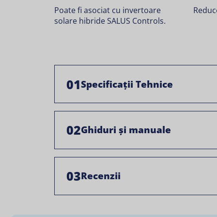
Poate fi asociat cu invertoare
Reduc
solare hibride SALUS Controls.
01
Specificații Tehnice
02
Ghiduri și manuale
03
Recenzii