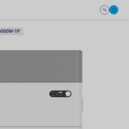
Men
-5000W-1P