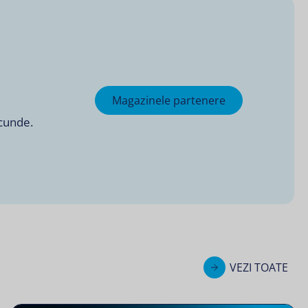
Magazinele partenere
ecunde.
VEZI TOATE