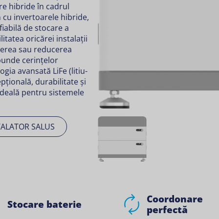
re hibride în cadrul
 cu invertoarele hibride,
iabilă de stocare a
itatea oricărei instalații
derea sau reducerea
punde cerințelor
gia avansată LiFe (litiu-
pțională, durabilitate și
ideală pentru sistemele
TALATOR SALUS
Coordonare
Stocare baterie
perfectă