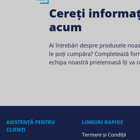
Cereți informaț
acum
Ai întrebări despre produsele noa
le poți cumpăra? Completează form
echipa noastră prietenoasă îți va 
ASISTENȚĂ PENTRU
LINKURI RAPIDE
CLIENȚI
Termeni și Condiții