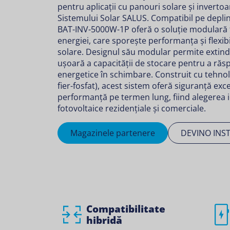
pentru aplicații cu panouri solare și invertoa
Sistemului Solar SALUS. Compatibil pe deplin
BAT-INV-5000W-1P oferă o soluție modulară f
energiei, care sporește performanța și flexibil
solare. Designul său modular permite extin
ușoară a capacității de stocare pentru a răs
energetice în schimbare. Construit cu tehnolo
fier-fosfat), acest sistem oferă siguranță exce
performanță pe termen lung, fiind alegerea 
fotovoltaice rezidențiale și comerciale.
Magazinele partenere
DEVINO INS
Compatibilitate
hibridă