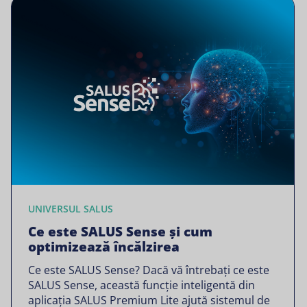
UNIVERSUL SALUS
Ce este SALUS Sense și cum
optimizează încălzirea
Ce este SALUS Sense? Dacă vă întrebați ce este
SALUS Sense, această funcție inteligentă din
aplicația SALUS Premium Lite ajută sistemul de