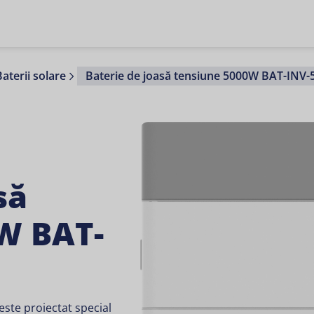
Baterii solare
Baterie de joasă tensiune 5000W BAT-INV
să
W BAT-
este proiectat special