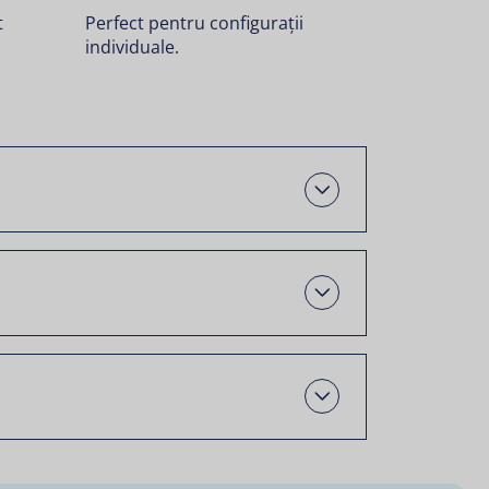
t
Perfect pentru configurații
individuale.
Deschis
Open
Open