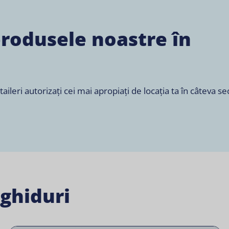
produsele noastre în
leri autorizați cei mai apropiați de locația ta în câteva s
 ghiduri