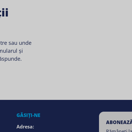
ii
stre sau unde
ularul și
răspunde.
GĂSIȚI-NE
ABONEAZĂ
Adresa:
Rămâneți la