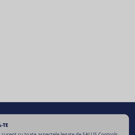
-TE
 curent cu toate aspectele legate de SALUS Controls