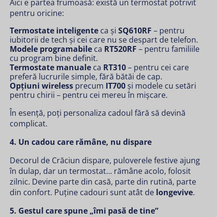
Aici e partea frumoasă: există un termostat potrivit
pentru oricine:
Termostate inteligente
ca și
SQ610RF
– pentru
iubitorii de tech și cei care nu se despart de telefon.
Modele programabile
ca
RT520RF
– pentru familiile
cu program bine definit.
Termostate manuale
ca
RT310
– pentru cei care
preferă lucrurile simple, fără bătăi de cap.
Opțiuni wireless
precum
IT700
și modele cu setări
pentru chirii – pentru cei mereu în mișcare.
În esență, poți personaliza cadoul fără să devină
complicat.
4. Un cadou care rămâne, nu dispare
Decorul de Crăciun dispare, puloverele festive ajung
în dulap, dar un termostat… rămâne acolo, folosit
zilnic. Devine parte din casă, parte din rutină, parte
din confort. Puține cadouri sunt atât de
longevive
.
5. Gestul care spune „îmi pasă de tine”