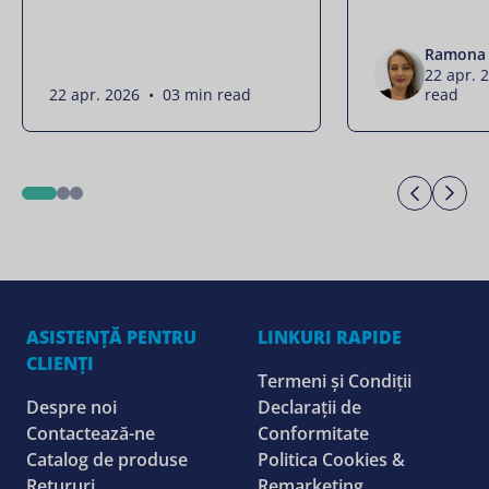
Ramona 
22 apr. 
22 apr. 2026 • 03 min read
read
Previo
Ne
1
2
3
ASISTENȚĂ PENTRU
LINKURI RAPIDE
CLIENȚI
Termeni și Condiții
Despre noi
Declarații de
Contactează-ne
Conformitate
Catalog de produse
Politica Cookies &
Retururi
Remarketing