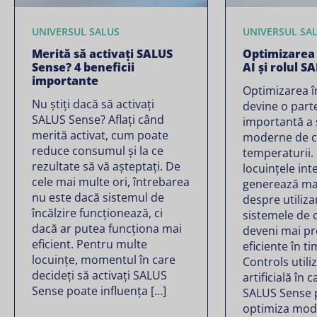
UNIVERSUL SALUS
UNIVERSUL SA
Merită să activați SALUS
Optimizarea î
Sense? 4 beneficii
AI și rolul S
importante
Optimizarea în
Nu știți dacă să activați
devine o part
SALUS Sense? Aflați când
importantă a 
merită activat, cum poate
moderne de co
reduce consumul și la ce
temperaturii.
rezultate să vă așteptați. De
locuințele int
cele mai multe ori, întrebarea
generează ma
nu este dacă sistemul de
despre utilizar
încălzire funcționează, ci
sistemele de 
dacă ar putea funcționa mai
deveni mai pr
eficient. Pentru multe
eficiente în t
locuințe, momentul în care
Controls utili
decideți să activați SALUS
artificială în 
Sense poate influența […]
SALUS Sense 
optimiza modu