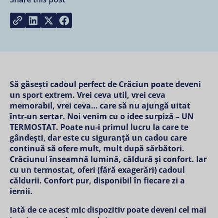
Share on LinkedIn
Share on Twitter
Share on Facebook
Copy link
Să găsești cadoul perfect de Crăciun poate deveni
un sport extrem. Vrei ceva util, vrei ceva
memorabil, vrei ceva… care să nu ajungă uitat
într-un sertar. Noi venim cu o idee surpiză – UN
TERMOSTAT. Poate nu-i primul lucru la care te
gândești, dar este cu siguranță un cadou care
continuă să ofere mult, mult după sărbători.
Crăciunul înseamnă lumină, căldură și confort. Iar
cu un termostat, oferi (fără exagerări) cadoul
căldurii. Confort pur, disponibil în fiecare zi a
iernii.
Iată de ce acest mic dispozitiv poate deveni cel mai