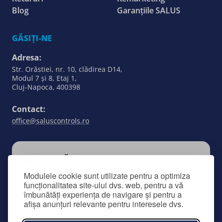
Blog
Garanțiile SALUS
GĂSIȚI-NE
Adresa:
Str. Orăstiei, nr. 10, clădirea D14,
Modul 7 și 8, Etaj 1,
Cluj-Napoca, 400398
Contact:
office@saluscontrols.ro
ABONEAZĂ-TE
Rămâneți la curent cu toate aspectele legate
Modulele cookie sunt utilizate pentru a optimiza
funcționalitatea site-ului dvs. web, pentru a vă
de SALUS Controls prin înscrierea la buletinul
îmbunătăți experiența de navigare și pentru a
nostru informativ.
afișa anunțuri relevante pentru interesele dvs.