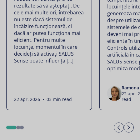
rezultate să vă așteptați. De
locuințele int
cele mai multe ori, întrebarea
generează ma
nu este dacă sistemul de
despre utilizar
încălzire funcționează, ci
sistemele de 
dacă ar putea funcționa mai
deveni mai pr
eficient. Pentru multe
eficiente în t
locuințe, momentul în care
Controls utili
decideți să activați SALUS
artificială în 
Sense poate influența […]
SALUS Sense 
optimiza modu
Ramona 
22 apr. 
22 apr. 2026 • 03 min read
read
Previo
Ne
1
2
3