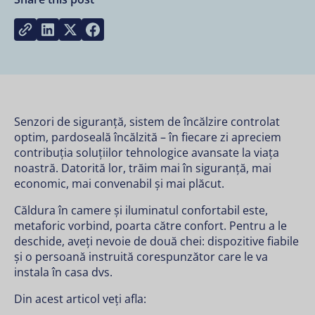
Share on LinkedIn
Share on Twitter
Share on Facebook
Copy link
Senzori de siguranță, sistem de încălzire controlat
optim, pardoseală încălzită – în fiecare zi apreciem
contribuția soluțiilor tehnologice avansate la viața
noastră. Datorită lor, trăim mai în siguranță, mai
economic, mai convenabil și mai plăcut.
Căldura în camere și iluminatul confortabil este,
metaforic vorbind, poarta către confort. Pentru a le
deschide, aveți nevoie de două chei: dispozitive fiabile
și o persoană instruită corespunzător care le va
instala în casa dvs.
Din acest articol veți afla: