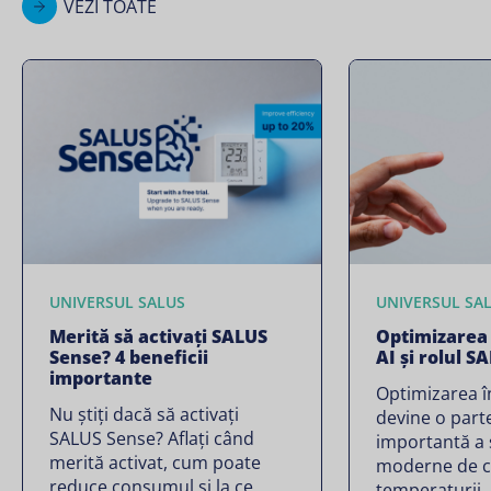
VEZI TOATE
UNIVERSUL SALUS
UNIVERSUL SA
Merită să activați SALUS
Optimizarea î
Sense? 4 beneficii
AI și rolul S
importante
Optimizarea în
Nu știți dacă să activați
devine o part
SALUS Sense? Aflați când
importantă a 
merită activat, cum poate
moderne de co
reduce consumul și la ce
temperaturii.