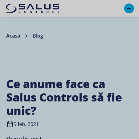
M
Acasă
Blog
Ce anume face ca
Salus Controls să fie
unic?
9 feb. 2021
Share this post