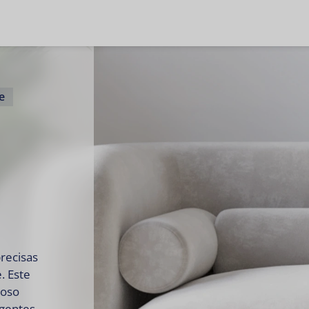
e
recisas
. Este
roso
igentes