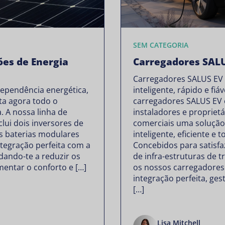
SEM CATEGORIA
ões de Energia
Carregadores SAL
Carregadores SALUS EV
ndependência energética,
inteligente, rápido e fiáv
ta agora todo o
carregadores SALUS EV 
. A nossa linha de
instaladores e proprietá
clui dois inversores de
comerciais uma soluçã
s baterias modulares
inteligente, eficiente e 
tegração perfeita com a
Concebidos para satisfa
udando-te a reduzir os
de infra-estruturas de t
mentar o conforto e […]
os nossos carregadore
integração perfeita, ge
[…]
Lisa Mitchell