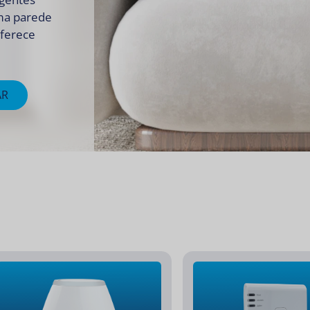
ma parede
oferece
AR