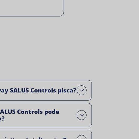
ay SALUS Controls pisca?
Open
SALUS Controls pode
Open
y?