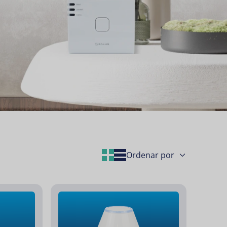
Grid Layout
List Layout