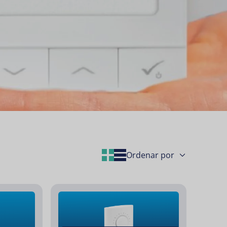
Grid Layout
List Layout