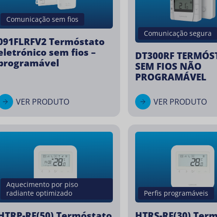
Comunicação sem fios
Comunicação segura
091FLRFV2 Termóstato
eletrónico sem fios –
DT300RF TERMÓS
programável
SEM FIOS NÃO
PROGRAMÁVEL
VER PRODUTO
VER PRODUTO
Aquecimento por piso
radiante optimizado
Perfis programáveis
HTRP-RF(50) Termóstato
HTRS-RF(30) Ter