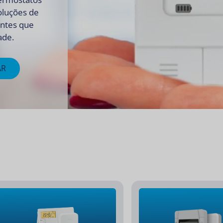
soluções de
entes que
ade.
AR