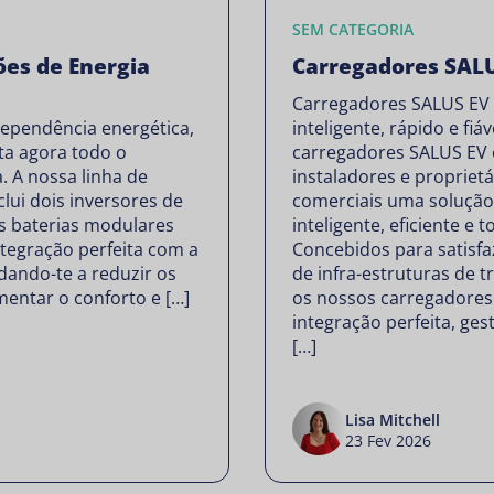
SEM CATEGORIA
ões de Energia
Carregadores SAL
Carregadores SALUS EV
ndependência energética,
inteligente, rápido e fiáv
ta agora todo o
carregadores SALUS EV 
. A nossa linha de
instaladores e proprietá
clui dois inversores de
comerciais uma soluçã
s baterias modulares
inteligente, eficiente e 
tegração perfeita com a
Concebidos para satisfa
udando-te a reduzir os
de infra-estruturas de t
mentar o conforto e […]
os nossos carregadore
integração perfeita, ge
[…]
Lisa Mitchell
23 Fev 2026