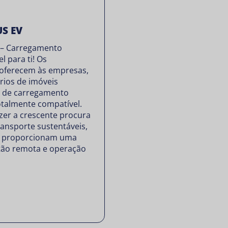
US EV
 – Carregamento
el para ti! Os
oferecem às empresas,
rios de imóveis
o de carregamento
totalmente compatível.
zer a crescente procura
ransporte sustentáveis,
s proporcionam uma
stão remota e operação