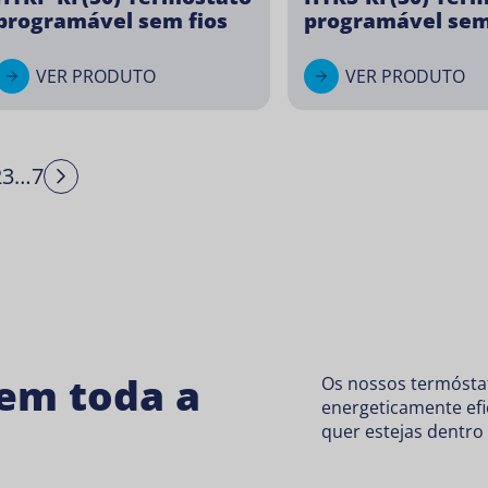
programável sem fios
programável sem
VER PRODUTO
VER PRODUTO
2
3
…
7
Next
 em toda a
Os nossos termóstat
energeticamente ef
quer estejas dentro 