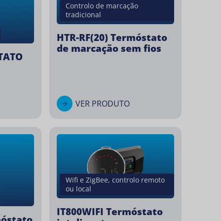
Controlo de marcação
tradicional
HTR-RF(20) Termóstato
de marcação sem fios
TATO
VER PRODUTO
Wifi e ZigBee, controlo remoto
ou local
IT800WIFI Termóstato
móstato