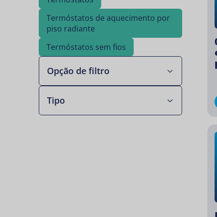
Termóstatos de aquecimento por
piso radiante
Termóstatos sem fios
Opção de filtro
Tipo