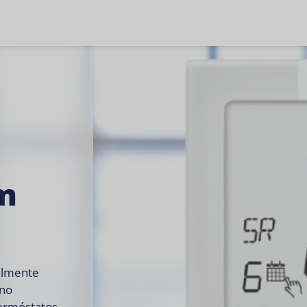
m
cilmente
 no
termóstatos