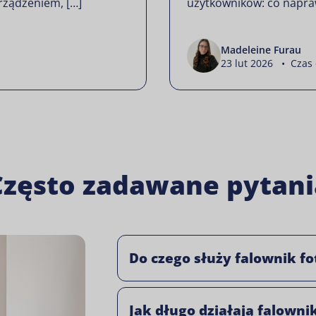
rządzeniem, […]
użytkowników: co napra
Madeleine Furau
23 lut 2026 • Czas 
Często zadawane pytani
Do czego służy falownik f
Jak długo działają falowni