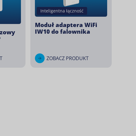
Inteligentna łączność
Moduł adaptera WiFi
IW10 do falownika
azowy
P
T
ZOBACZ PRODUKT