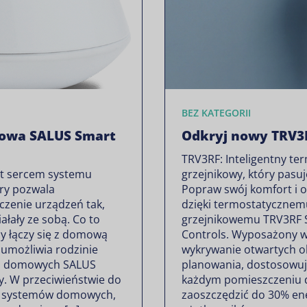
BEZ KATEGORII
owa SALUS Smart
Odkryj nowy TRV3
TRV3RF: Inteligentny te
st sercem systemu
grzejnikowy, który pasu
ry pozwala
Popraw swój komfort i o
czenie urządzeń tak,
dzięki termostatyczne
iałały ze sobą. Co to
grzejnikowemu TRV3RF 
y łączy się z domową
Controls. Wyposażony w
e umożliwia rodzinie
wykrywanie otwartych ok
eń domowych SALUS
planowania, dostosowu
y. W przeciwieństwie do
każdym pomieszczeniu 
h systemów domowych,
zaoszczędzić do 30% ene