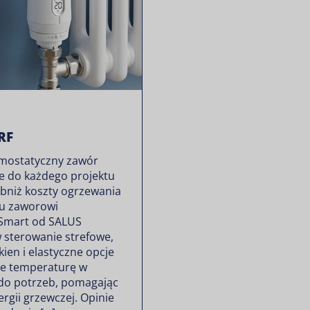
RF
rmostatyczny zawór
je do każdego projektu
bniż koszty ogrzewania
mu zaworowi
Smart od SALUS
 sterowanie strefowe,
ien i elastyczne opcje
je temperaturę w
do potrzeb, pomagając
rgii grzewczej. Opinie