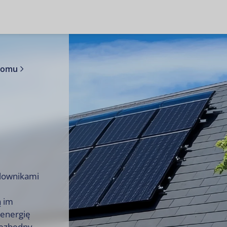
 domu
alownikami
ą im
 energię
niezbędny