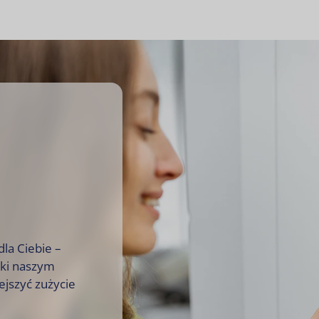
la Ciebie –
ęki naszym
jszyć zużycie