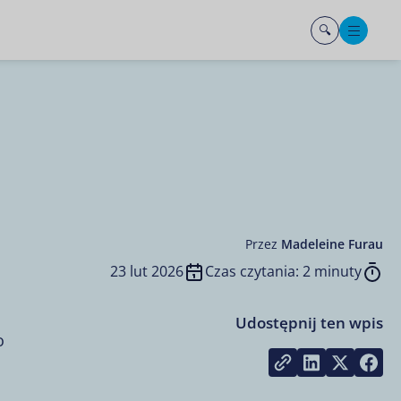
Men
Przez
Madeleine Furau
23 lut 2026
Czas czytania: 2 minuty
Udostępnij ten wpis
o
Share on L
Share 
Sh
Copy link