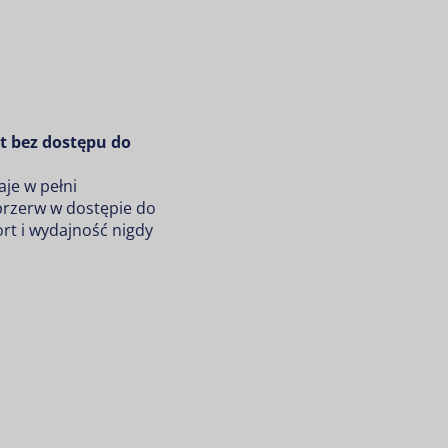
t bez dostępu do
je w pełni
przerw w dostępie do
rt i wydajność nigdy