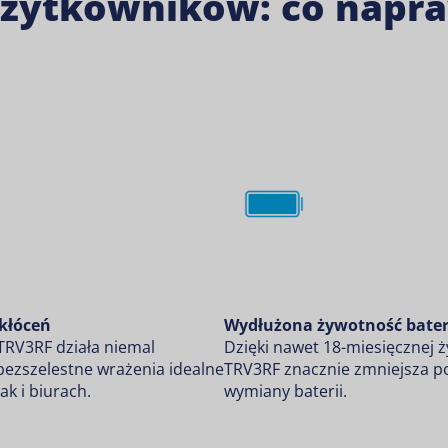
użytkowników: co napra
akłóceń
Wydłużona żywotność bater
 TRV3RF działa niemal
Dzięki nawet 18-miesięcznej ż
 bezszelestne wrażenia idealne
TRV3RF znacznie zmniejsza po
k i biurach.
wymiany baterii.