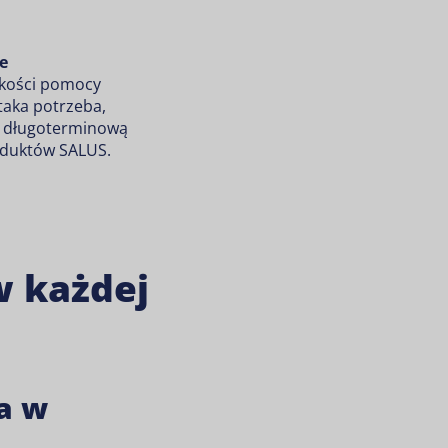
e
akości pomocy
 taka potrzeba,
i długoterminową
oduktów SALUS.
w każdej
za w