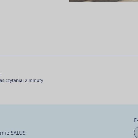
kedIn
 Twitter
re on Facebook
u
as czytania: 2 minuty
E
ymi z SALUS