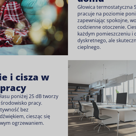
Głowica termostatyczna 
pracuje na poziomie poni
zapewniając spokojne, wo
codzienne otoczenie. Cie
każdym pomieszczeniu i 
dyskretnego, ale skutec
cieplnego.
e i cisza w
 pracy
łasu poniżej 25 dB tworzy
 środowisko pracy.
tywność bez
dźwiękiem, ciesząc się
owym ogrzewaniem.