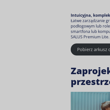
Intuicyjna, komplek
Łatwe zarządzanie g
podłogowym lub role
smartfona lub kompu
SALUS Premium Lite.
Pobierz arkusz
Zaproje
przestrz