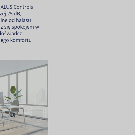
SALUS Controls
żej 25 dB,
lne od hałasu
sz się spokojem w
doświadcz
znego komfortu