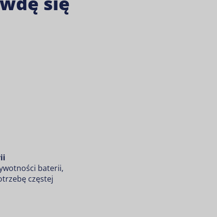
wdę się
ii
ywotności baterii,
trzebę częstej