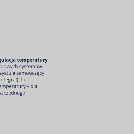
egulacja temperatury
ardowych systemów
zystuje samouczący
Integral) do
 temperatury – dla
oszczędnego