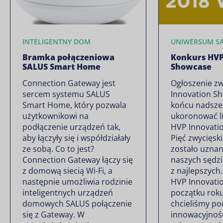
INTELIGENTNY DOM
UNIWERSUM S
Bramka połączeniowa
Konkurs HVP
SALUS Smart Home
Showcase
Connection Gateway jest
Ogłoszenie z
sercem systemu SALUS
Innovation S
Smart Home, który pozwala
końcu nadszed
użytkownikowi na
ukoronować l
podłączenie urządzeń tak,
HVP Innovati
aby łączyły się i współdziałały
Pięć zwycięsk
ze sobą. Co to jest?
zostało uzna
Connection Gateway łączy się
naszych sędzi
z domową siecią Wi-Fi, a
z najlepszych
następnie umożliwia rodzinie
HVP Innovati
inteligentnych urządzeń
początku rok
domowych SALUS połączenie
chcieliśmy po
się z Gateway. W
innowacyjnoś