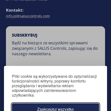
Kontakt:
info.pl@saluscontrols.com
SUBSKRYBUJ
Bądź na bieżąco ze wszystkimi sprawami
związanymi z SALUS Controls, zapisując się do
naszego newslettera.
E-mail
Pliki cookie są wykorzystywane do optymalizacji
funkcjonalności witryny, poprawy komfortu
przeglądania i wyświetlania reklam
odpowiadających zainteresowaniom
Zapisz się
użytkownika.
Zaakceptuj wszystko