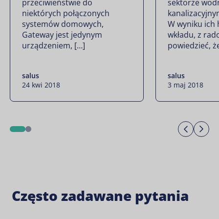
przeciwieństwie do
sektorze wod
niektórych połączonych
kanalizacyjny
systemów domowych,
W wyniku ich
Gateway jest jedynym
wkładu, z rad
urządzeniem, […]
powiedzieć, że
salus
salus
24 kwi 2018
3 maj 2018
Previo
Ne
1
2
Często zadawane pytania