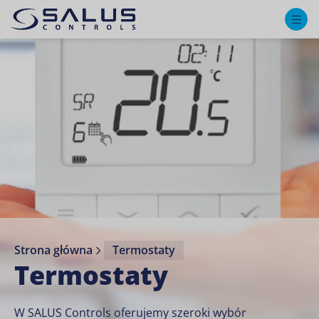
M
Strona główna
Termostaty
Termostaty
W SALUS Controls oferujemy szeroki wybór