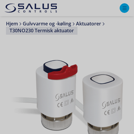
M
Hjem
Gulvvarme og -køling
Aktuatorer
T30NO230 Termisk aktuator