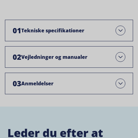
01
Tekniske specifikationer
Åben
02
Vejledninger og manualer
Open
03
Anmeldelser
Open
Leder du efter at