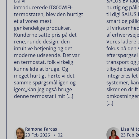
Da vi
SALUS EV-lade
introducerede IT800WIFI-
hurtig og påli
termostaten, blev den hurtigt
til dig! SALUS
et af vores mest
smart og pålid
genkendelige produkter.
til virksomhed
Kunderne satte pris på det
af erhvervse
rene, runde design, den
Vores ladere 
intuitive betjening og det
fokus på den 
moderne udseende. Det var
efterspørgsel
en termostat, folk virkelig
transport og 
kunne lide at bruge. Og
tilbyde bæred
meget hurtigt hørte vi det
integreres let
samme spørgsmål igen og
systemer, kan
igen:„Kan jeg også bruge
sikrer en drif
denne termostat i mit […]
omkostninger
[…]
Ramona Farcas
Lisa Mit
23 Feb 2026 • 02
23 Feb 