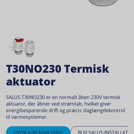
T30NO230 Termisk
aktuator
SALUS T30NO230 er en normalt åben 230V termisk
aktuator, der åbner ved strømtab, hvilket giver
energibesparende drift og præcis slaglængdekontrol
til varmesystemer.
HVOR KAN MAN KØBE
BLIV SALUS-INSTALLATØ