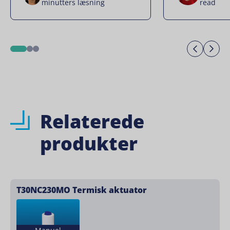
minutters læsning
read
Previo
Ne
1
2
3
Relaterede
produkter
T30NC230MO Termisk aktuator