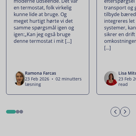
moderne udseende. Det var
efterspørgsel
en termostat, folk virkelig
transport og 
kunne lide at bruge. Og
tilbyde bæred
meget hurtigt hørte vi det
integreres let
samme spørgsmål igen og
systemer, kan
igen:„Kan jeg også bruge
sikrer en drif
denne termostat i mit […]
omkostninger
[…]
Ramona Farcas
Lisa Mit
23 Feb 2026 • 02 minutters
23 Feb 
læsning
read
Previo
Ne
1
2
3