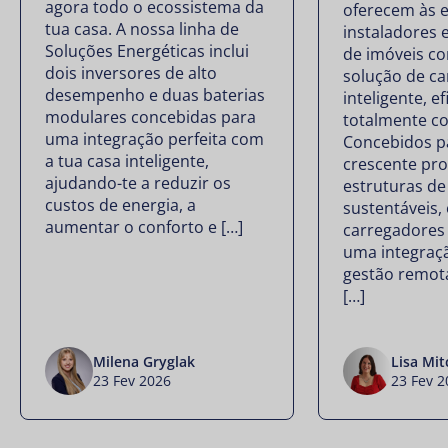
agora todo o ecossistema da
oferecem às 
tua casa. A nossa linha de
instaladores 
Soluções Energéticas inclui
de imóveis c
dois inversores de alto
solução de c
desempenho e duas baterias
inteligente, ef
modulares concebidas para
totalmente co
uma integração perfeita com
Concebidos pa
a tua casa inteligente,
crescente pro
ajudando-te a reduzir os
estruturas de
custos de energia, a
sustentáveis,
aumentar o conforto e […]
carregadores
uma integraçã
gestão remot
[…]
Milena Gryglak
Lisa Mit
23 Fev 2026
23 Fev 2