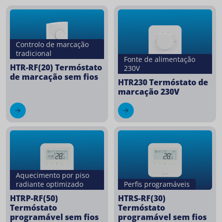
Controlo de marcação
tradicional
Fonte de alimentação
HTR-RF(20) Termóstato
230V
de marcação sem fios
HTR230 Termóstato de
marcação 230V
Aquecimento por piso
radiante optimizado
Perfis programáveis
HTRP-RF(50)
HTRS-RF(30)
Termóstato
Termóstato
programável sem fios
programável sem fios