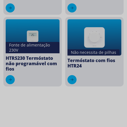
Fonte de alimentação
230V
Não necessita de pilhas
HTRS230 Termóstato
Termóstato com fios
não programável com
HTR24
fios