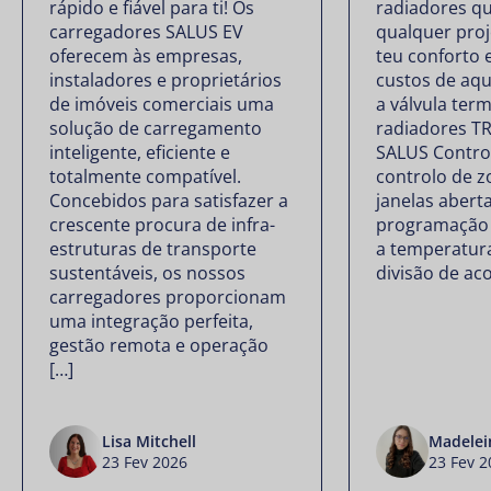
rápido e fiável para ti! Os
radiadores qu
carregadores SALUS EV
qualquer proj
oferecem às empresas,
teu conforto 
instaladores e proprietários
custos de aq
de imóveis comerciais uma
a válvula ter
solução de carregamento
radiadores T
inteligente, eficiente e
SALUS Contro
totalmente compatível.
controlo de z
Concebidos para satisfazer a
janelas abert
crescente procura de infra-
programação f
estruturas de transporte
a temperatur
sustentáveis, os nossos
divisão de ac
carregadores proporcionam
uma integração perfeita,
gestão remota e operação
[…]
Lisa Mitchell
Madelei
23 Fev 2026
23 Fev 2