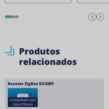
Previo
Ne
1
2
3
Produtos
relacionados
Recetor ZigBee RX30RF
Compatível com
OpenTherm