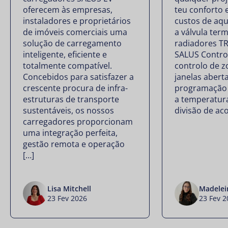
oferecem às empresas,
teu conforto 
instaladores e proprietários
custos de aq
de imóveis comerciais uma
a válvula ter
solução de carregamento
radiadores T
inteligente, eficiente e
SALUS Contro
totalmente compatível.
controlo de z
Concebidos para satisfazer a
janelas abert
crescente procura de infra-
programação f
estruturas de transporte
a temperatur
sustentáveis, os nossos
divisão de ac
carregadores proporcionam
uma integração perfeita,
gestão remota e operação
[…]
Lisa Mitchell
Madelei
23 Fev 2026
23 Fev 2