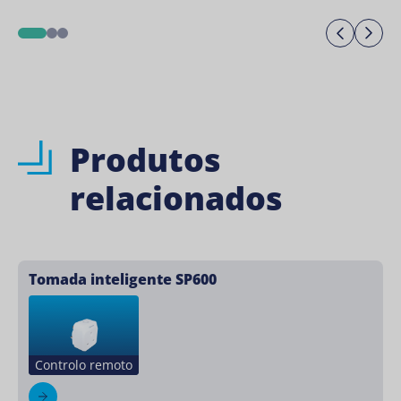
Previo
Ne
1
2
3
Produtos
relacionados
Tomada inteligente SP600
Controlo remoto