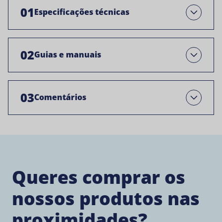
01
Especificações técnicas
Abre
02
Guias e manuais
Open
03
Comentários
Open
Queres comprar os
nossos produtos nas
proximidades?