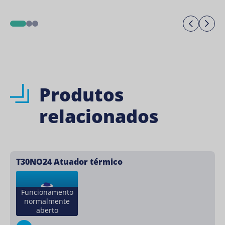
Previo
Ne
1
2
3
Produtos
relacionados
T30NO24 Atuador térmico
Funcionamento
normalmente
aberto