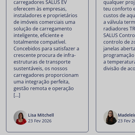
carregadores SALUS EV
qualquer proj
oferecem às empresas,
teu conforto 
instaladores e proprietários
custos de aq
de imóveis comerciais uma
a válvula ter
solução de carregamento
radiadores T
inteligente, eficiente e
SALUS Contro
totalmente compatível.
controlo de z
Concebidos para satisfazer a
janelas abert
crescente procura de infra-
programação f
estruturas de transporte
a temperatur
sustentáveis, os nossos
divisão de ac
carregadores proporcionam
uma integração perfeita,
gestão remota e operação
[…]
Lisa Mitchell
Madelei
23 Fev 2026
23 Fev 2