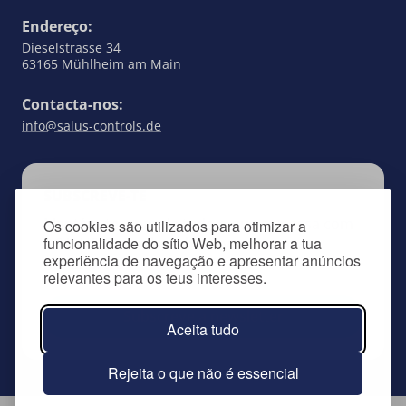
Endereço:
Dieselstrasse 34
63165 Mühlheim am Main
Contacta-nos:
info@salus-controls.de
SUBSCREVE-TE
Mantém-te a par de tudo o que se passa com
Os cookies são utilizados para otimizar a
funcionalidade do sítio Web, melhorar a tua
a SALUS Controls, subscrevendo a nossa
experiência de navegação e apresentar anúncios
newsletter.
relevantes para os teus interesses.
Subscreve a newsletter
Aceita tudo
Rejeita o que não é essencial