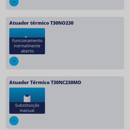
Atuador térmico T30NO230
Funcionamento
normalmente
aberto
Atuador Térmico T30NC230MO
Substituição
manual