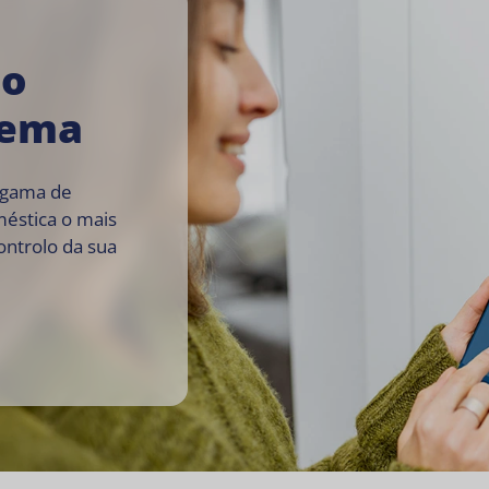
so
tema
 gama de
méstica o mais
ontrolo da sua