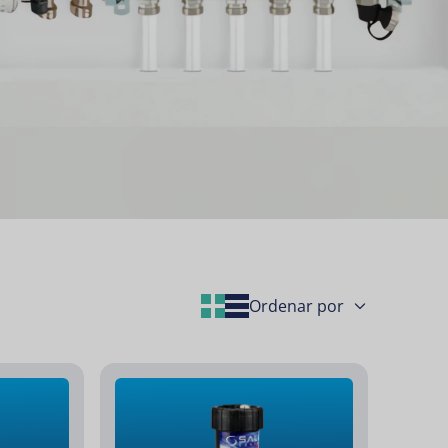
Grid Layout
List Layout