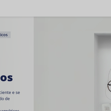
ticos
cos
ciente e se
do de
magnéticos