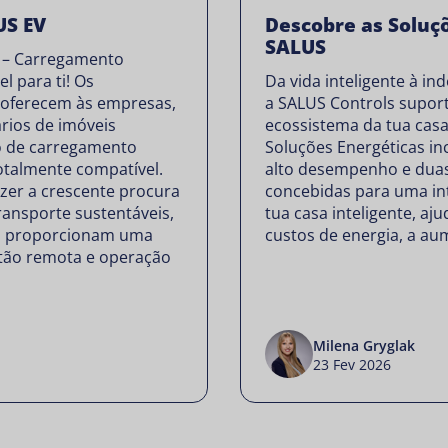
US EV
Descobre as Soluç
SALUS
 – Carregamento
el para ti! Os
Da vida inteligente à in
 oferecem às empresas,
a SALUS Controls supor
ários de imóveis
ecossistema da tua casa
o de carregamento
Soluções Energéticas inc
 totalmente compatível.
alto desempenho e duas
zer a crescente procura
concebidas para uma in
transporte sustentáveis,
tua casa inteligente, aj
s proporcionam uma
custos de energia, a au
stão remota e operação
Milena Gryglak
23 Fev 2026