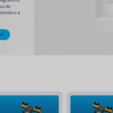
gua do
ntendo-o a
AR