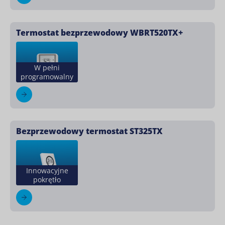
Termostat bezprzewodowy WBRT520TX+
W pełni
programowalny
Bezprzewodowy termostat ST325TX
Innowacyjne
pokrętło