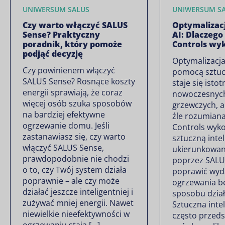
UNIWERSUM SALUS
UNIWERSUM S
Czy warto włączyć SALUS
Optymalizac
Sense? Praktyczny
AI: Dlaczego
poradnik, który pomoże
Controls wyk
podjąć decyzję
Optymalizacja
Czy powinienem włączyć
pomocą sztucz
SALUS Sense? Rosnące koszty
staje się isto
energii sprawiają, że coraz
nowoczesnyc
więcej osób szuka sposobów
grzewczych, al
na bardziej efektywne
źle rozumian
ogrzewanie domu. Jeśli
Controls wyko
zastanawiasz się, czy warto
sztuczną inte
włączyć SALUS Sense,
ukierunkowan
prawdopodobnie nie chodzi
poprzez SALU
o to, czy Twój system działa
poprawić wyd
poprawnie – ale czy może
ogrzewania b
działać jeszcze inteligentniej i
sposobu dział
zużywać mniej energii. Nawet
Sztuczna intel
niewielkie nieefektywności w
często przeds
ogrzewaniu stają […]