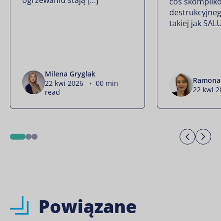
coś skomplik
91PRO
destrukcyjneg
takiej jak SAL
Milena Gryglak
Ramona 
22 kwi 2026 • 00 min
22 kwi 2
read
Previo
Ne
1
2
3
Powiązane