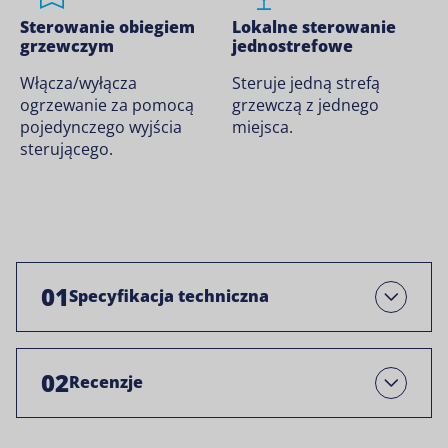
Sterowanie obiegiem
Lokalne sterowanie
grzewczym
jednostrefowe
Włącza/wyłącza
Steruje jedną strefą
ogrzewanie za pomocą
grzewczą z jednego
pojedynczego wyjścia
miejsca.
sterującego.
01
Specyfikacja techniczna
Otwarty
02
Recenzje
Open