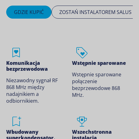
GDZIE KUPIĆ
ZOSTAŃ INSTALATOREM SALUS
Komunikacja
Wstępnie sparowane
bezprzewodowa
Wstępnie sparowane
Niezawodny sygnał RF
połączenie
868 MHz między
bezprzewodowe 868
nadajnikiem a
MHz.
odbiornikiem.
Wbudowany
Wszechstronna
superkondensator.
instalacja