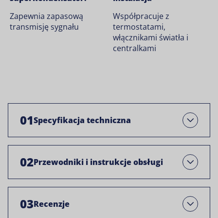
Zapewnia zapasową
Współpracuje z
transmisję sygnału
termostatami,
włącznikami światła i
centralkami
01
Specyfikacja techniczna
Otwarty
02
Przewodniki i instrukcje obsługi
Open
03
Recenzje
Open