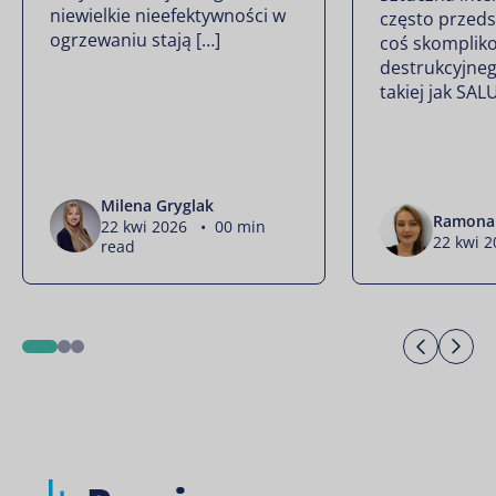
niewielkie nieefektywności w
często przeds
ogrzewaniu stają […]
coś skomplik
91PRO
destrukcyjneg
takiej jak SAL
Milena Gryglak
Ramona 
22 kwi 2026 • 00 min
22 kwi 2
read
Previo
Ne
1
2
3