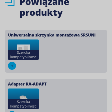
Powiązane
produkty
Uniwersalna skrzynka montażowa SRSUNI
Szeroka
kompatybilność
Adapter RA-ADAPT
Szeroka
kompatybilność