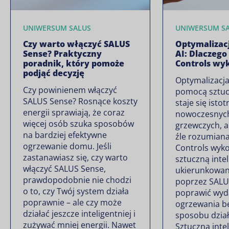
UNIWERSUM SALUS
UNIWERSUM S
Czy warto włączyć SALUS
Optymalizac
Sense? Praktyczny
AI: Dlaczego
poradnik, który pomoże
Controls wyk
podjąć decyzję
Optymalizacja
Czy powinienem włączyć
pomocą sztucz
SALUS Sense? Rosnące koszty
staje się isto
energii sprawiają, że coraz
nowoczesnyc
więcej osób szuka sposobów
grzewczych, al
na bardziej efektywne
źle rozumian
ogrzewanie domu. Jeśli
Controls wyko
zastanawiasz się, czy warto
sztuczną inte
włączyć SALUS Sense,
ukierunkowan
prawdopodobnie nie chodzi
poprzez SALU
o to, czy Twój system działa
poprawić wyd
poprawnie – ale czy może
ogrzewania b
działać jeszcze inteligentniej i
sposobu dział
zużywać mniej energii. Nawet
Sztuczna intel