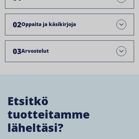
02
Oppaita ja käsikirjoja
Open
03
Arvostelut
Open
Etsitkö
tuotteitamme
läheltäsi?