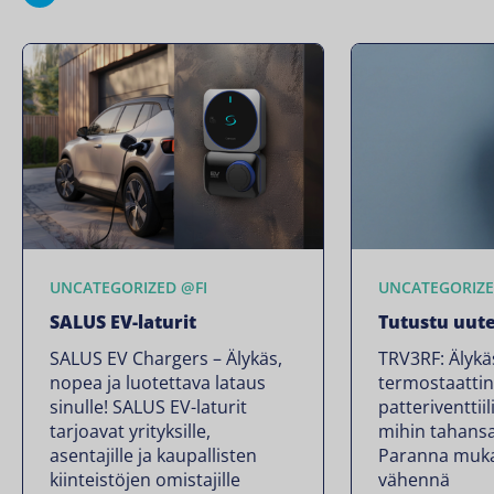
UNCATEGORIZED @FI
UNCATEGORIZE
SALUS EV-laturit
Tutustu uut
SALUS EV Chargers – Älykäs,
TRV3RF: Älykä
nopea ja luotettava lataus
termostaatti
sinulle! SALUS EV-laturit
patteriventtiil
tarjoavat yrityksille,
mihin tahansa
asentajille ja kaupallisten
Paranna muka
kiinteistöjen omistajille
vähennä