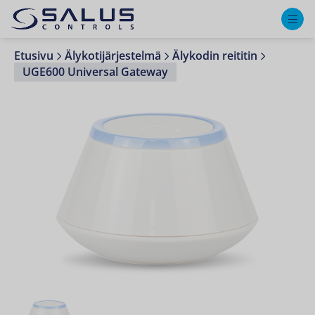
M
Etusivu
Älykotijärjestelmä
Älykodin reititin
UGE600 Universal Gateway