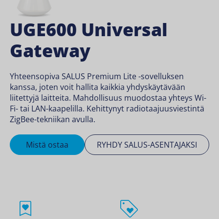
UGE600 Universal
Gateway
Yhteensopiva SALUS Premium Lite -sovelluksen
kanssa, joten voit hallita kaikkia yhdyskäytävään
liitettyjä laitteita. Mahdollisuus muodostaa yhteys Wi-
Fi- tai LAN-kaapelilla. Kehittynyt radiotaajuusviestintä
ZigBee-tekniikan avulla.
Mistä ostaa
RYHDY SALUS-ASENTAJAKSI