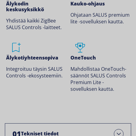
Älykodin
Kauko-ohjaus
keskusyksikkö
Ohjataan SALUS premium
Yhdistää kaikki ZigBee
lite -sovelluksen kautta.
SALUS Controls -laitteet.
Älykotiyhteensopiva
OneTouch
Integroituu täysin SALUS
Mahdollistaa OneTouch-
Controls -ekosysteemiin.
säännöt SALUS Controls
Premium Lite -
sovelluksen kautta.
01
Tekniset tiedot
Avaa