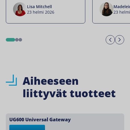
Lisa Mitchell
Madelei
23 helmi 2026
23 helm
Previo
Ne
1
2
3
Aiheeseen
liittyvät tuotteet
UG600 Universal Gateway