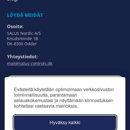
LÖYDÄ MEIDÄT
Osoite:
SALUS Nordic A/S
Knudsminde 1B
DK-8300 Odder
Yhteystiedot:
mail@salus-controls.dk
TILAA
Evästeitä käytetään optimoimaan verkkosivuston
toiminnallisuutta, parantamaan
Pysy ajan tasalla kaikesta SALUS Controlsista
selauskokemustasi ja näyttämään kiinnostuksen
tilaamalla uutiskirjeemme.
kohteitasi vastaavia mainoksia.
Tilaa uutiskirje
Hyväksy kaikki