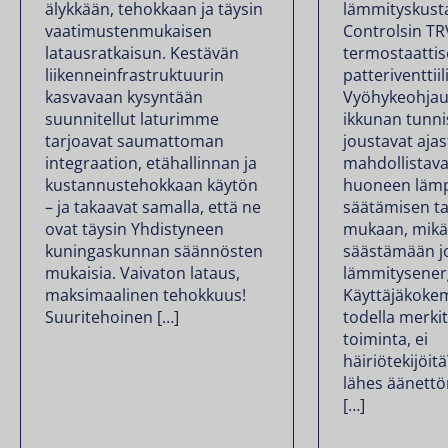
älykkään, tehokkaan ja täysin
lämmityskust
vaatimustenmukaisen
Controlsin T
latausratkaisun. Kestävän
termostaattis
liikenneinfrastruktuurin
patteriventtiili
kasvavaan kysyntään
Vyöhykeohjau
suunnitellut laturimme
ikkunan tunni
tarjoavat saumattoman
joustavat aja
integraation, etähallinnan ja
mahdollistava
kustannustehokkaan käytön
huoneen lämp
– ja takaavat samalla, että ne
säätämisen ta
ovat täysin Yhdistyneen
mukaan, mikä
kuningaskunnan säännösten
säästämään j
mukaisia. Vaivaton lataus,
lämmitysener
maksimaalinen tehokkuus!
Käyttäjäkoke
Suuritehoinen […]
todella merkit
toiminta, ei
häiriötekijöit
lähes äänettö
[…]