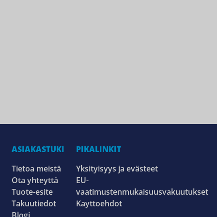
ASIAKASTUKI
PIKALINKIT
Tietoa meistä
Yksityisyys ja evästeet
Ota yhteyttä
EU-
Tuote-esite
vaatimustenmukaisuusvakuutukset
Takuutiedot
Kayttoehdot
Blogi