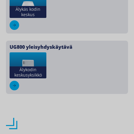
Älykäs kodin
keskus
UG800 yleisyhdyskäytävä
Älykodin
keskusyksikkö