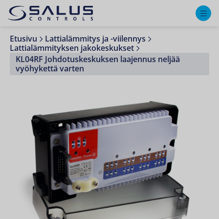
M
Etusivu
Lattialämmitys ja -viilennys
Lattialämmityksen jakokeskukset
KL04RF Johdotuskeskuksen laajennus neljää
vyöhykettä varten