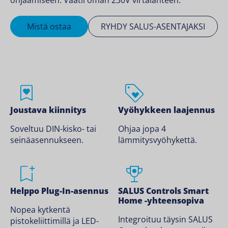
ohjaamiseen. Vaatii oman 230V virtalähteen.
Mistä ostaa
RYHDY SALUS-ASENTAJAKSI
Joustava kiinnitys
Vyöhykkeen laajennus
Soveltuu DIN-kisko- tai
Ohjaa jopa 4
seinäasennukseen.
lämmitysvyöhykettä.
Helppo Plug-In-asennus
SALUS Controls Smart
Home -yhteensopiva
Nopea kytkentä
Integroituu täysin SALUS
pistokeliittimillä ja LED-