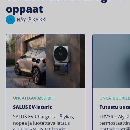
oppaat
NÄYTÄ KAIKKI
UNCATEGORIZED @FI
UNCATEGORIZE
SALUS EV-laturit
Tutustu uut
SALUS EV Chargers – Älykäs,
TRV3RF: Älykä
nopea ja luotettava lataus
termostaatti
sinulle! SALUS EV-laturit
patteriventtiil