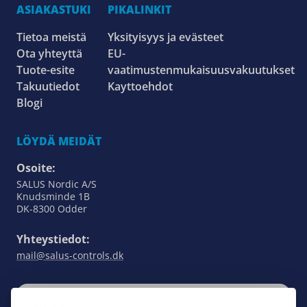
ASIAKASTUKI
PIKALINKIT
Tietoa meistä
Yksityisyys ja evästeet
Ota yhteyttä
EU-
Tuote-esite
vaatimustenmukaisuusvakuutukset
Takuutiedot
Kayttoehdot
Blogi
LÖYDÄ MEIDÄT
Osoite:
SALUS Nordic A/S
Knudsminde 1B
DK-8300 Odder
Yhteystiedot:
mail@salus-controls.dk