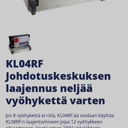
KL04RF
Johdotuskeskuksen
laajennus neljää
vyöhykettä varten
Jos 8 vyöhykettä ei riitä, KL04RF:ää voidaan käyttää
KL08RF:n laajentamiseen jopa 12 vyöhykkeen