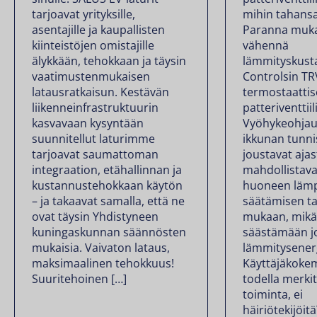
tarjoavat yrityksille,
mihin tahansa
asentajille ja kaupallisten
Paranna muka
kiinteistöjen omistajille
vähennä
älykkään, tehokkaan ja täysin
lämmityskust
vaatimustenmukaisen
Controlsin T
latausratkaisun. Kestävän
termostaattis
liikenneinfrastruktuurin
patteriventtiili
kasvavaan kysyntään
Vyöhykeohjau
suunnitellut laturimme
ikkunan tunni
tarjoavat saumattoman
joustavat aja
integraation, etähallinnan ja
mahdollistava
kustannustehokkaan käytön
huoneen lämp
– ja takaavat samalla, että ne
säätämisen ta
ovat täysin Yhdistyneen
mukaan, mikä
kuningaskunnan säännösten
säästämään j
mukaisia. Vaivaton lataus,
lämmitysener
maksimaalinen tehokkuus!
Käyttäjäkoke
Suuritehoinen […]
todella merkit
toiminta, ei
häiriötekijöit