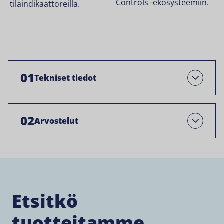
Controls -ekosysteemiin.
tilaindikaattoreilla.
01
Tekniset tiedot
Avaa
02
Arvostelut
Open
Etsitkö
tuotteitamme