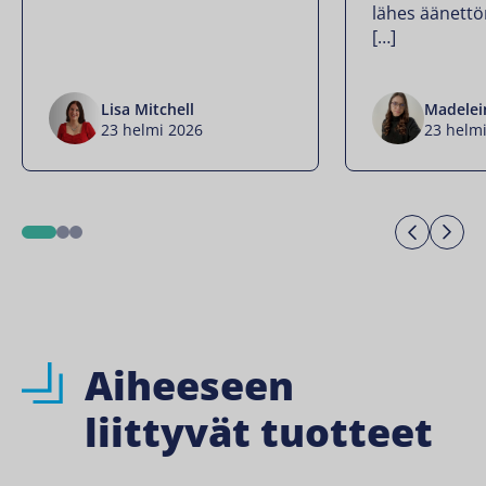
lähes äänettö
[…]
Lisa Mitchell
Madelei
23 helmi 2026
23 helm
Previo
Ne
1
2
3
Aiheeseen
liittyvät tuotteet