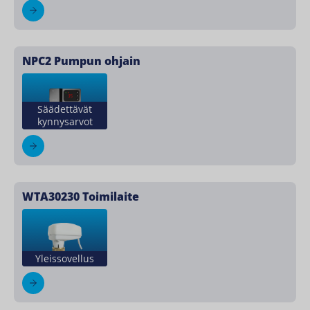
NPC2 Pumpun ohjain
Säädettävät
kynnysarvot
WTA30230 Toimilaite
Yleissovellus