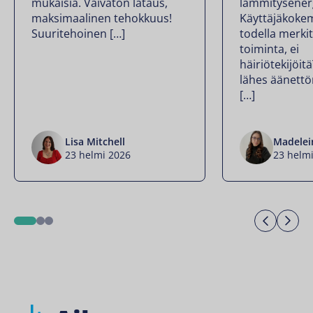
mukaisia. Vaivaton lataus,
lämmitysener
maksimaalinen tehokkuus!
Käyttäjäkoke
Suuritehoinen […]
todella merkit
toiminta, ei
häiriötekijöit
lähes äänettö
[…]
Lisa Mitchell
Madelei
23 helmi 2026
23 helm
Previo
Ne
1
2
3