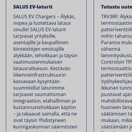
SALUS EV-laturit
Tutustu uut
SALUS EV Chargers – Älykäs,
TRV3RF: Älykä
nopea ja luotettava lataus
termostaatti
sinulle! SALUS EV-laturit
patteriventtiil
tarjoavat yrityksille,
mihin tahansa
asentajille ja kaupallisten
Paranna muka
kiinteistöjen omistajille
vähennä
älykkään, tehokkaan ja täysin
lämmityskust
vaatimustenmukaisen
Controlsin T
latausratkaisun. Kestävän
termostaattis
liikenneinfrastruktuurin
patteriventtiili
kasvavaan kysyntään
Vyöhykeohjau
suunnitellut laturimme
ikkunan tunni
tarjoavat saumattoman
joustavat aja
integraation, etähallinnan ja
mahdollistava
kustannustehokkaan käytön
huoneen lämp
– ja takaavat samalla, että ne
säätämisen ta
ovat täysin Yhdistyneen
mukaan, mikä
kuningaskunnan säännösten
säästämään j