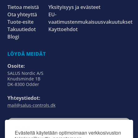
Tietoa meistä
Yksityisyys ja evästeet
Ota yhteyttä
EU-
Tuote-esite
vaatimustenmukaisuusvakuutukset
Takuutiedot
Kayttoehdot
Blogi
LÖYDÄ MEIDÄT
Osoite:
SALUS Nordic A/S
Knudsminde 1B
DK-8300 Odder
Yhteystiedot:
mail@salus-controls.dk
TILAA
Evästeitä käytetään optimoimaan verkkosivuston