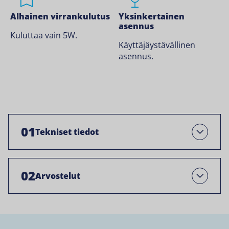
Alhainen virrankulutus
Yksinkertainen
asennus
Kuluttaa vain 5W.
Käyttäjäystävällinen
asennus.
01
Tekniset tiedot
Avaa
02
Arvostelut
Open