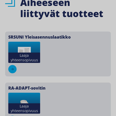
Aiheeseen
liittyvät tuotteet
SRSUNI Yleisasennuslaatikko
Laaja
yhteensopivuus
RA-ADAPT-sovitin
Laaja
yhteensopivuus