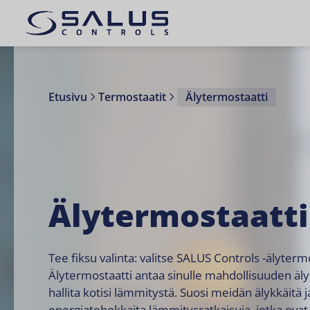
Etusivu
Termostaatit
Älytermostaatti
Älytermostaatti
Tee fiksu valinta: valitse SALUS Controls -älyterm
Älytermostaatti antaa sinulle mahdollisuuden äly
hallita kotisi lämmitystä. Suosi meidän älykkäitä j
energiatehokkaita lämmitysratkaisuja, jotka ovat