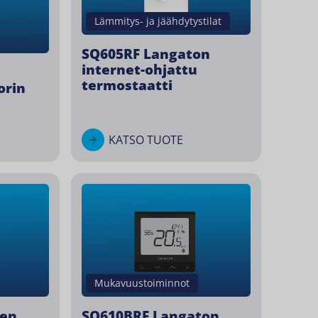
Lämmitys- ja jäähdytystilat
SQ605RF Langaton
internet-ohjattu
termostaatti
orin
KATSO TUOTE
Mukavuustoiminnot
en,
SQ610BRF Langaton