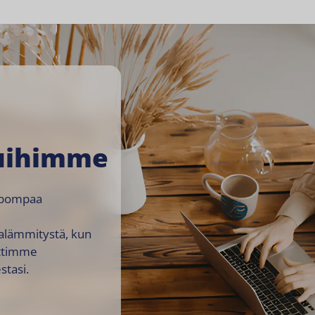
suihimme
elpompaa
ialämmitystä, kun
attimme
stasi.