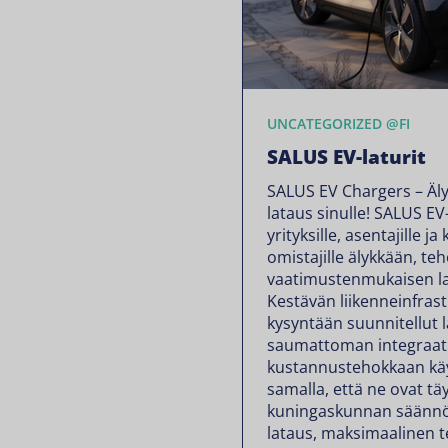
UNCATEGORIZED @FI
SALUS EV-laturit
SALUS EV Chargers – Äly
lataus sinulle! SALUS EV-
yrityksille, asentajille ja
omistajille älykkään, te
vaatimustenmukaisen la
Kestävän liikenneinfras
kysyntään suunnitellut 
saumattoman integraati
kustannustehokkaan käy
samalla, että ne ovat t
kuningaskunnan säännö
lataus, maksimaalinen 