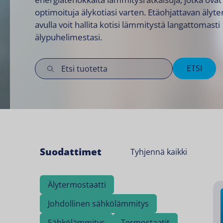
optimoituja älykotiasi varten. Etäohjattavan älyt
avulla voit hallita kotisi lämmitystä langattomasti
älypuhelimestasi.
ETSI
Suodattimet
Tyhjennä kaikki
Älytermostaatti
Johdollinen sähkölämmitys
Sähkölämmitys
Termostaatit