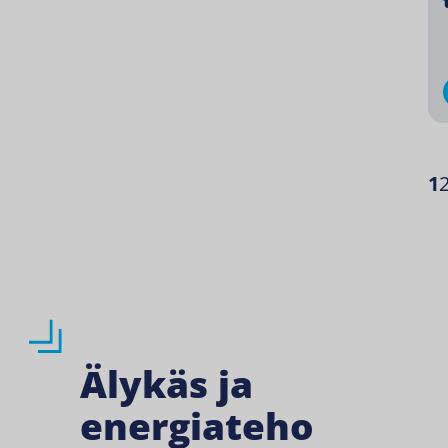
1
Älykäs ja
energiateho