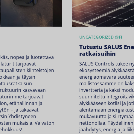
UNCATEGORIZED @FI
Tutustu SALUS Ener
ratkaisuihin
käs, nopea ja luotettava
laturit tarjoavat
SALUS Controls tukee ny
 kaupallisten kiinteistöjen
ekosysteemiä älykkääst
hokkaan ja täysin
energiaomavaraisuuteen.
tausratkaisun.
mallistossamme on kaksi
truktuurin kasvavaan
invertteriä ja kaksi mod
laturimme tarjoavat
suunniteltu integroitav
on, etähallinnan ja
älykkääseen kotiisi ja jo
tön – ja takaavat
alentamaan energiakus
äysin Yhdistyneen
mukavuutta ja siirtym
sten mukaisia. Vaivaton
nettonollaa. Täydelline
tehokkuus!
jäähdytys, energia ja lii