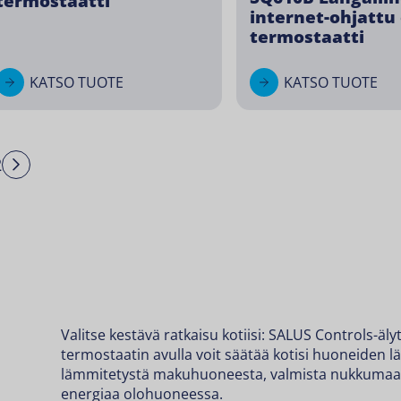
termostaatti
internet-ohjattu
termostaatti
KATSO TUOTE
KATSO TUOTE
2
Next
Valitse kestävä ratkaisu kotiisi: SALUS Controls-äl
termostaatin
avulla voit säätää kotisi huoneiden lä
lämmitetystä makuhuoneesta, valmista nukkumaan
energiaa olohuoneessa.