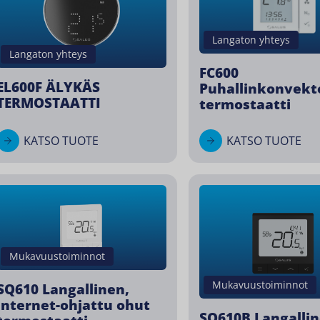
Langaton yhteys
Langaton yhteys
FC600
EL600F ÄLYKÄS
Puhallinkonvekt
TERMOSTAATTI
termostaatti
KATSO TUOTE
KATSO TUOTE
Mukavuustoiminnot
Mukavuustoiminnot
SQ610 Langallinen,
internet-ohjattu ohut
SQ610B Langallin