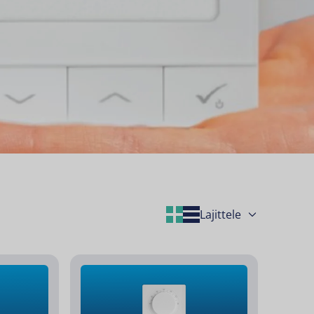
Grid Layout
List Layout