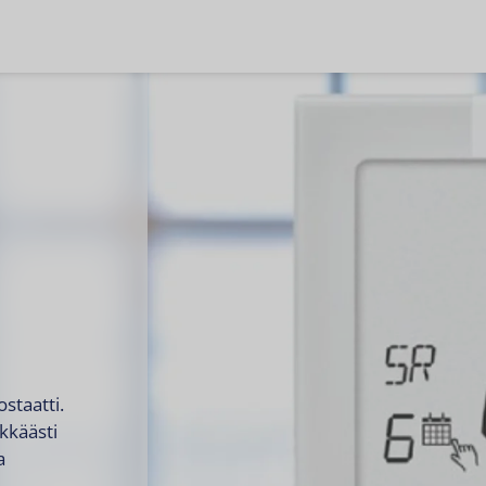
ostaatti.
kkäästi
a