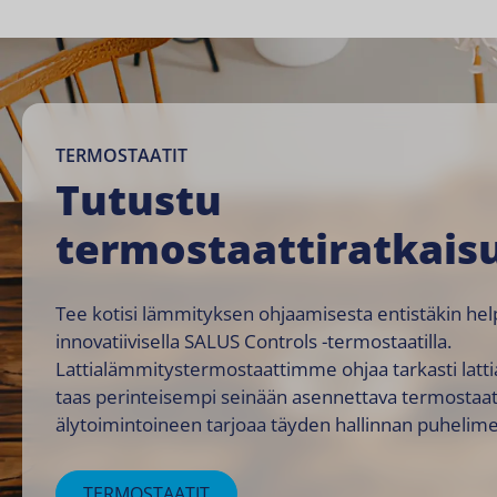
TERMOSTAATIT
Tutustu
termostaattiratkai
Tee kotisi lämmityksen ohjaamisesta entistäkin h
innovatiivisella SALUS Controls -termostaatilla.
Lattialämmitystermostaattimme ohjaa tarkasti latt
taas perinteisempi seinään asennettava termosta
älytoimintoineen
tarjoaa täyden hallinnan puhelime
TERMOSTAATIT