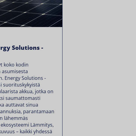
gy Solutions -
t koko kodin
ä asumisesta
 Energy Solutions -
 suorituskykyistä
ulaarista akkua, jotka on
iksi saumattomasti
tka auttavat sinua
tannuksia, parantamaan
ään lähemmäs
n ekosysteemi Lämmitys,
kkuvuus – kaikki yhdessä