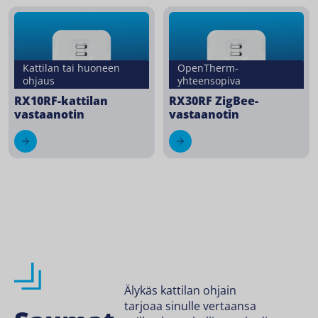
Kattilan tai huoneen
OpenTherm-
ohjaus
yhteensopiva
RX10RF-kattilan
RX30RF ZigBee-
vastaanotin
vastaanotin
Älykäs kattilan ohjain
tarjoaa sinulle vertaansa