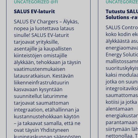
UNCATEGORIZED @FI
UNCATEGORIZE
SALUS EV-laturit
Tutustu SAL
Solutions -r
SALUS EV Chargers – Älykäs,
SALUS Control
nopea ja luotettava lataus
koko kodin e
sinulle! SALUS EV-laturit
älykkäästä as
tarjoavat yrityksille,
energiaomava
asentajille ja kaupallisten
Energy Soluti
kiinteistöjen omistajille
mallistossam
älykkään, tehokkaan ja täysin
suorituskykyis
vaatimustenmukaisen
kaksi modulaa
latausratkaisun. Kestävän
jotka on suun
liikenneinfrastruktuurin
integroitaviks
kasvavaan kysyntään
saumattomast
suunnitellut laturimme
kotiisi ja jotk
tarjoavat saumattoman
alentamaan
integraation, etähallinnan ja
energiakustan
kustannustehokkaan käytön
parantamaan 
– ja takaavat samalla, että ne
siirtymään l
ovat täysin Yhdistyneen
nettonollaa. 
kuningaskunnan säännösten