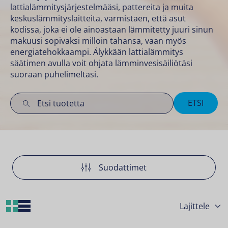
lattialämmitysjärjestelmääsi, pattereita ja muita
keskuslämmityslaitteita, varmistaen, että asut
kodissa, joka ei ole ainoastaan lämmitetty juuri sinun
makuusi sopivaksi milloin tahansa, vaan myös
energiatehokkaampi. Älykkään lattialämmitys
säätimen avulla voit ohjata lämminvesisäiliötäsi
suoraan puhelimeltasi.
ETSI
Suodattimet
Grid Layout
List Layout