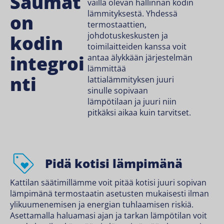
Saumat
vailla olevan hallinnan kodin
lämmityksestä. Yhdessä
on
termostaattien,
johdotuskeskusten ja
kodin
toimilaitteiden kanssa voit
integroi
antaa älykkään järjestelmän
lämmittää
nti
lattialämmityksen juuri
sinulle sopivaan
lämpötilaan ja juuri niin
pitkäksi aikaa kuin tarvitset.
Pidä kotisi lämpimänä
Kattilan säätimillämme voit pitää kotisi juuri sopivan
lämpimänä termostaatin asetusten mukaisesti ilman
ylikuumenemisen ja energian tuhlaamisen riskiä.
Asettamalla haluamasi ajan ja tarkan lämpötilan voit