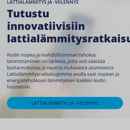
LATTIALÄMMITYS JA -VIILENNYS
Tutustu
innovatiivisiin
lattialämmitysratkais
Kodin nopea ja mahdollisimman tehokas
lämmittäminen on tärkeää, jotta voit säästää
kustannuksissa ja nauttia mukavasta asumisesta.
Lattialämmitysratkaisujemme avulla saat nopean ja
energiatehokkaan lämmityksen kaikkiin kodin
huoneisiin.
LATTIALÄMMITYS JA -VIILENNYS