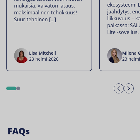
ekosysteemi 
mukaisia. Vaivaton lataus,
jäähdytys, ene
maksimaalinen tehokkuus!
liikkuvuus – k
Suuritehoinen […]
paikassa: SA
Lite -sovellus.
Lisa Mitchell
Milena 
23 helmi 2026
23 helm
Previo
Ne
1
2
FAQs