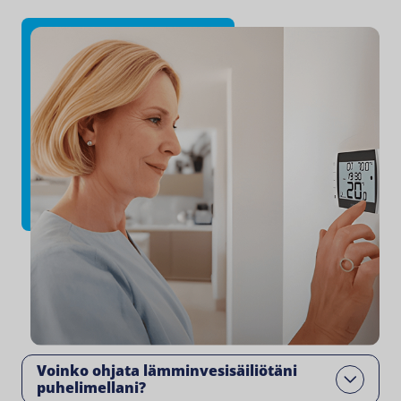
Voinko ohjata lämminvesisäiliötäni
Open
puhelimellani​?