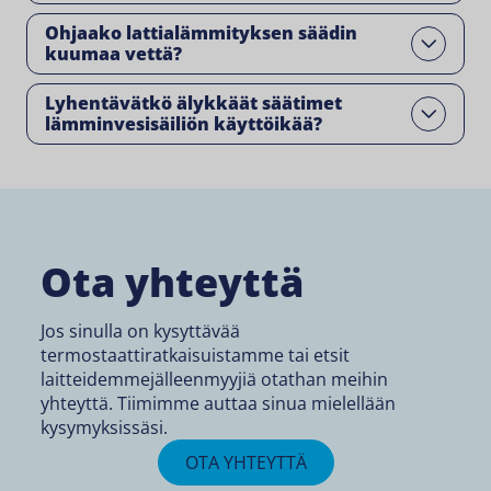
Ohjaako lattialämmityksen säädin
Open
kuumaa vettä?
Lyhentävätkö älykkäät säätimet
Open
lämminvesisäiliön käyttöikää?
Ota yhteyttä
Jos sinulla on kysyttävää
termostaattiratkaisuistamme tai etsit
laitteidemmejälleenmyyjiä otathan meihin
yhteyttä. Tiimimme auttaa sinua mielellään
kysymyksissäsi.
OTA YHTEYTTÄ