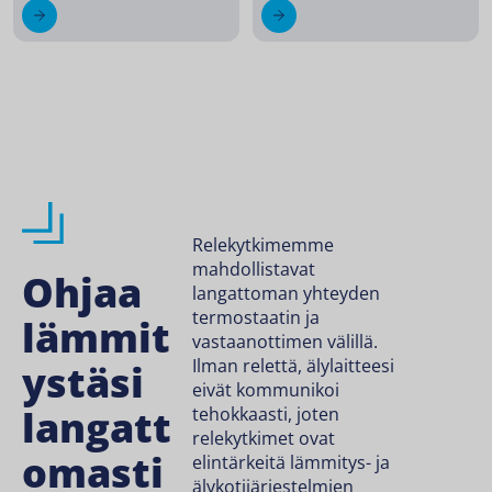
Relekytkimemme
mahdollistavat
Ohjaa
langattoman yhteyden
termostaatin ja
lämmit
vastaanottimen välillä.
Ilman relettä, älylaitteesi
ystäsi
eivät kommunikoi
langatt
tehokkaasti, joten
relekytkimet ovat
omasti
elintärkeitä lämmitys- ja
älykotijärjestelmien