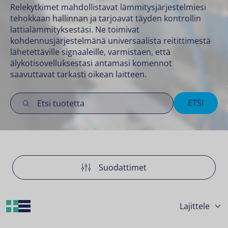
Relekytkimet mahdollistavat lämmitysjärjestelmiesi
tehokkaan hallinnan ja tarjoavat täyden kontrollin
lattialämmityksestäsi. Ne toimivat
kohdennusjärjestelmänä universaalista reitittimestä
lähetettäville signaaleille, varmistaen, että
älykotisovelluksestasi antamasi komennot
saavuttavat tarkasti oikean laitteen.
ETSI
Suodattimet
Grid Layout
List Layout