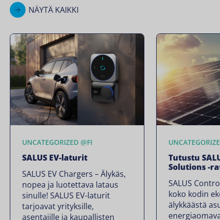
NÄYTÄ KAIKKI
UNCATEGORIZED @FI
UNCATEGORIZE
SALUS EV-laturit
Tutustu SAL
Solutions -r
SALUS EV Chargers – Älykäs,
SALUS Control
nopea ja luotettava lataus
koko kodin e
sinulle! SALUS EV-laturit
älykkäästä as
tarjoavat yrityksille,
energiaomava
asentajille ja kaupallisten