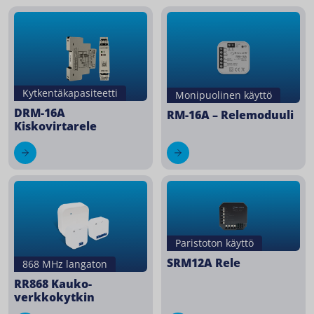
Kytkentäkapasiteetti
Monipuolinen käyttö
DRM-16A
RM-16A – Relemoduuli
Kiskovirtarele
Paristoton käyttö
SRM12A Rele
868 MHz langaton
RR868 Kauko-
verkkokytkin