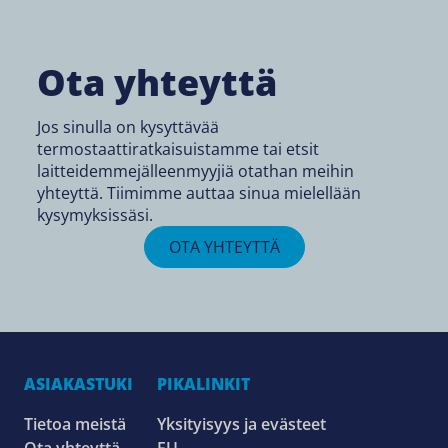
Ota yhteyttä
Jos sinulla on kysyttävää
termostaattiratkaisuistamme tai etsit
laitteidemmejälleenmyyjiä otathan meihin
yhteyttä. Tiimimme auttaa sinua mielellään
kysymyksissäsi.
OTA YHTEYTTÄ
ASIAKASTUKI
PIKALINKIT
Tietoa meistä
Yksityisyys ja evästeet
Ota yhteyttä
EU-