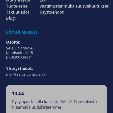
Tuote-esite
vaatimustenmukaisuusvakuutukset
Takuutiedot
Kayttoehdot
Blogi
LÖYDÄ MEIDÄT
Osoite:
SALUS Nordic A/S
Knudsminde 1B
DK-8300 Odder
Yhteystiedot:
mail@salus-controls.dk
TILAA
Pysy ajan tasalla kaikesta SALUS Controlsista
tilaamalla uutiskirjeemme.