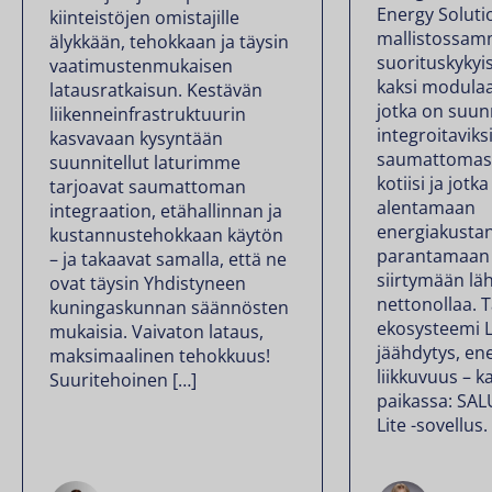
Energy Soluti
kiinteistöjen omistajille
mallistossam
älykkään, tehokkaan ja täysin
suorituskykyis
vaatimustenmukaisen
kaksi modulaa
latausratkaisun. Kestävän
jotka on suun
liikenneinfrastruktuurin
integroitaviks
kasvavaan kysyntään
saumattomast
suunnitellut laturimme
kotiisi ja jotk
tarjoavat saumattoman
alentamaan
integraation, etähallinnan ja
energiakustan
kustannustehokkaan käytön
parantamaan 
– ja takaavat samalla, että ne
siirtymään l
ovat täysin Yhdistyneen
nettonollaa. 
kuningaskunnan säännösten
ekosysteemi 
mukaisia. Vaivaton lataus,
jäähdytys, ene
maksimaalinen tehokkuus!
liikkuvuus – k
Suuritehoinen […]
paikassa: SA
Lite -sovellus.