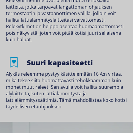
Relekytkimemme ovat pieniä mutta tehokkaita
laitteita, jotka tarjoavat langattoman ohjauksen
termostaatin ja vastaanottimen välillä, jolloin voit
hallita lattialämmityslaitteitasi vaivattomasti.
Relekytkimet on helppo asentaa huomaamattomasti
pois näkyvistä, joten voit pitää kotisi juuri sellaisena
kuin haluat.
Suuri kapasiteetti
Älykäs releemme pystyy käsittelemään 16 A:n virtaa,
mikä tekee siitä huomattavasti tehokkaamman kuin
monet muut releet. Sen avulla voit hallita suurempia
älylaitteita, kuten lattialämmitystä ja
lattialämmityssäätimiä. Tämä mahdollistaa koko kotisi
täydellisen etäohjauksen.