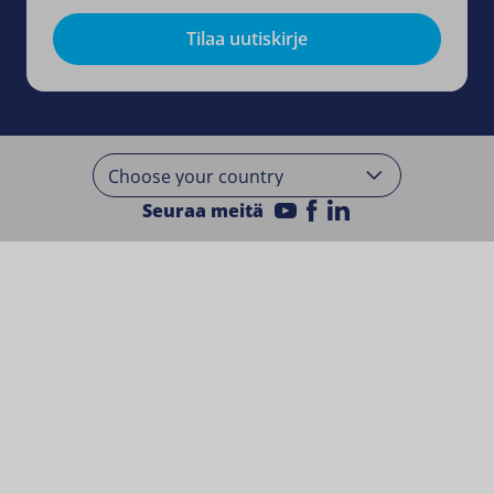
Tilaa uutiskirje
Seuraa meitä