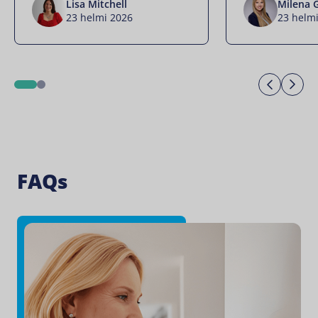
Lisa Mitchell
Milena 
23 helmi 2026
23 helm
Previo
Ne
1
2
FAQs