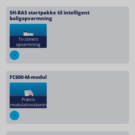
SH-BAS startpakke til intelligent
boligopvarmning
To-zoners
opvarmning
FC600-M-modul
Præcis
modulationskontrol.