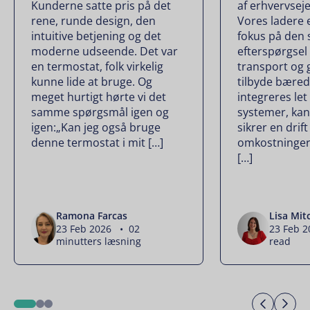
Kunderne satte pris på det
af erhvervse
rene, runde design, den
Vores ladere 
intuitive betjening og det
fokus på den 
moderne udseende. Det var
efterspørgsel
en termostat, folk virkelig
transport og 
kunne lide at bruge. Og
tilbyde bæred
meget hurtigt hørte vi det
integreres let
samme spørgsmål igen og
systemer, kan
igen:„Kan jeg også bruge
sikrer en drif
denne termostat i mit […]
omkostninger
[…]
Ramona Farcas
Lisa Mit
23 Feb 2026 • 02
23 Feb 
minutters læsning
read
Previo
Ne
1
2
3