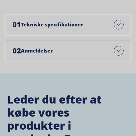
01
Tekniske specifikationer
Åben
02
Anmeldelser
Open
Leder du efter at
købe vores
produkter i