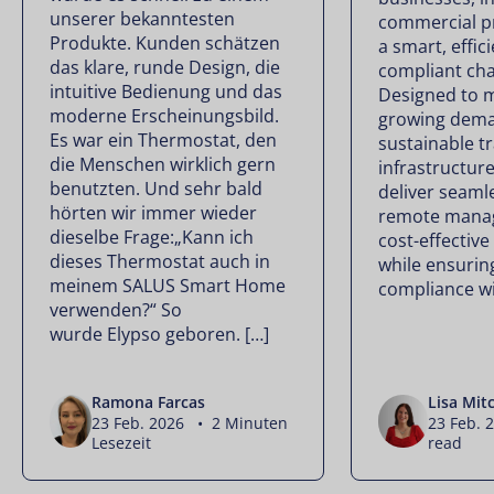
unserer bekanntesten
commercial p
Produkte. Kunden schätzen
a smart, effici
das klare, runde Design, die
compliant cha
intuitive Bedienung und das
Designed to 
moderne Erscheinungsbild.
growing dema
Es war ein Thermostat, den
sustainable t
die Menschen wirklich gern
infrastructur
benutzten. Und sehr bald
deliver seamle
hörten wir immer wieder
remote mana
dieselbe Frage:„Kann ich
cost-effectiv
dieses Thermostat auch in
while ensuring
meinem SALUS Smart Home
compliance wi
verwenden?“ So
wurde Elypso geboren. […]
Ramona Farcas
Lisa Mitc
23 Feb. 2026 • 2 Minuten
23 Feb. 
Lesezeit
read