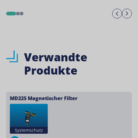
Previo
Ne
1
2
3
Verwandte
Produkte
MD22S Magnetischer Filter
Systemschutz